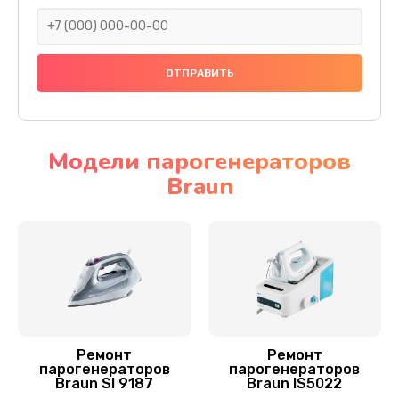
1400 руб.
Заказать
Замена термостата
700 руб.
Заказать
Модели парогенераторов
Braun
Замена нагревательного элемента
900 руб.
Заказать
Замена шнура питания
700 руб.
Заказать
Ремонт
Ремонт
парогенераторов
парогенераторов
Braun SI 9187
Braun IS5022
Корпусный ремонт (замена резинок, креплений,