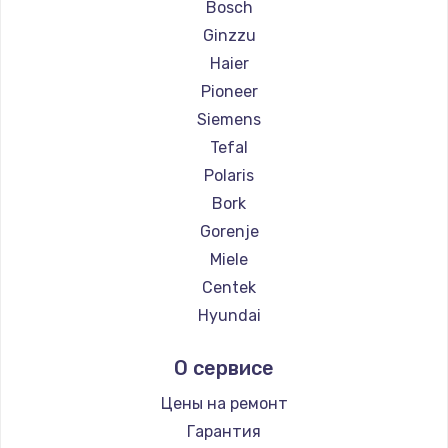
Ремонт парогенераторов RED solution
Bosch
Ginzzu
Haier
Pioneer
Siemens
Tefal
Polaris
Bork
Gorenje
Miele
Centek
Hyundai
Hotpoint Ariston
О сервисе
DELTA
Silter
Цены на ремонт
Chayka
Гарантия