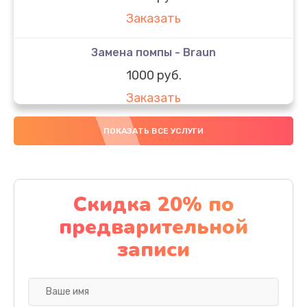
Заказать
Замена помпы - Braun
1000 руб.
Заказать
Заменить уплотнитель бойлера
ПОКАЗАТЬ ВСЕ УСЛУГИ
850 руб.
Заказать
Скидка 20% по
Ремонт материнской платы
предварительной
1200 руб.
записи
Заказать
Заменить бойлер