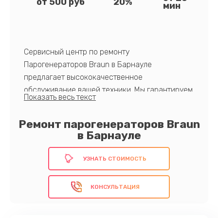
от 500 руб
20%
мин
Cервисный центр по ремонту
Парогенераторов Braun в Барнауле
предлагает высококачественное
обслуживание вашей техники. Мы гарантируем
быстрый и надежный ремонт, оригинальные
запчасти, и профессиональный подход к
Ремонт парогенераторов Braun
каждому клиенту. Доверьте нам заботу о
в Барнауле
вашем устройстве и наслаждайтесь его
бесперебойной работой.
УЗНАТЬ СТОИМОСТЬ
КОНСУЛЬТАЦИЯ
Выберите качество и надежность! Обратитесь
к нам сейчас.