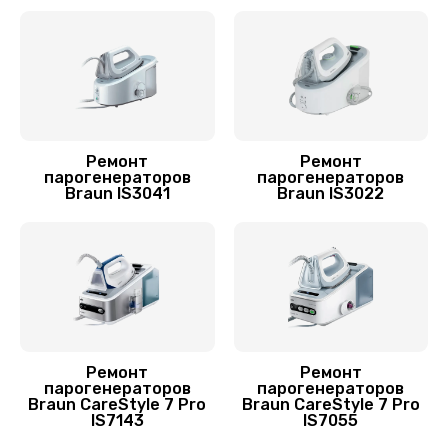
кнопок)
500 руб.
Заказать
Очистка подошвы утюга
550 руб.
Ремонт
Ремонт
парогенераторов
парогенераторов
Заказать
Braun IS3041
Braun IS3022
Замена пароклапана
700 руб.
Заказать
Ремонт/замена датчика температуры
Ремонт
Ремонт
парогенераторов
парогенераторов
700 руб.
Braun CareStyle 7 Pro
Braun CareStyle 7 Pro
IS7143
IS7055
Заказать