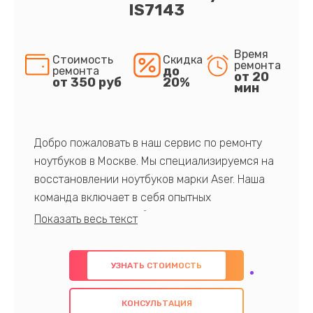
IS7143
Время
Стоимость
Скидка
ремонта
до
ремонта
от 20
от 350 руб
20%
мин
Добро пожаловать в наш сервис по ремонту
ноутбуков в Москве. Мы специализируемся на
восстановлении ноутбуков марки Aser. Наша
команда включает в себя опытных
профессионалов с обширными знаниями и
многолетним опытом в данной области. Мы
предлагаем быстрый и качественный ремонт с
УЗНАТЬ СТОИМОСТЬ
использованием оригинальных компонентов, а
также гарантируем качество всех
КОНСУЛЬТАЦИЯ
проведенных работ. Наша цель - предоставить