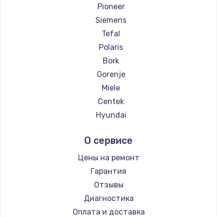
Pioneer
Siemens
Tefal
Polaris
Bork
Gorenje
Miele
Centek
Hyundai
Hotpoint Ariston
О сервисе
DELTA
Silter
Цены на ремонт
Chayka
Гарантия
Beko
Отзывы
Vivitek
Диагностика
RED solution
Оплата и доставка