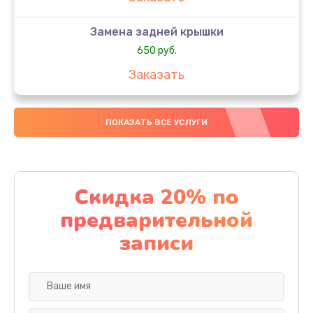
Замена задней крышки
650 руб.
Заказать
Замена аккумулятора
ПОКАЗАТЬ ВСЕ УСЛУГИ
4000 руб.
Заказать
Замена материнской платы
Скидка 20% по
1100 руб.
предварительной
Заказать
записи
Замена масла
750 руб.
Заказать