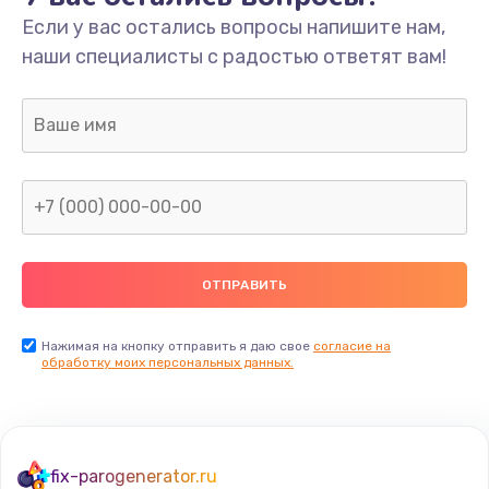
Если у вас остались вопросы напишите нам,
Замена/Pемонт карбюратора
наши специалисты с радостью ответят вам!
1300 руб.
Заказать
Ремонт капиллярной трубки
400 руб.
Заказать
Замена блока питания
1000 руб.
Заказать
Нажимая на кнопку отправить я даю свое
согласие на
обработку моих персональных данных.
Прошивка / разблокировка
900 руб.
Заказать
fix-parogenerator.ru