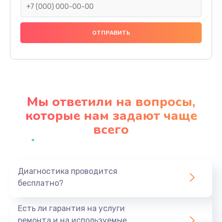
Замена праймера
1000 руб.
Заказать
Ремонт материнской платы
4500 руб.
Мы ответили на вопросы,
Заказать
которые нам задают чаще
всего
Профилактическая чистка
1000 руб.
Заказать
Диагностика проводится
бесплатно?
Прошивка BIOS
1920 руб.
Есть ли гарантия на услуги
Заказать
ремонта и на используемые