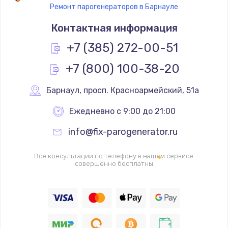
Ремонт парогенераторов в Барнауле
Замена термостата
Контактная информация
1200 руб.
Заказать
+7 (385) 272-00-51
+7 (800) 100-38-20
Замена реле
1000 руб.
Барнаул
,
 просп. Красноармейский, 51а
Заказать
Ежедневно с 9:00 до 21:00
Замена термопредохранителя
info@fix-parogenerator.ru
700 руб.
Заказать
Все консультации по телефону в нашем сервисе
совершенно бесплатны
Замена ТЭНа
2500 руб.
Заказать