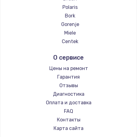
Polaris
Замена температурного датчика
Bork
2500 руб.
Gorenje
Заказать
Miele
Centek
Замена электроконфорки
Hyundai
1300 руб.
О сервисе
Hotpoint Ariston
Заказать
DELTA
Цены на ремонт
Silter
Гарантия
Техобслуживание
Chayka
Отзывы
900 руб.
Beko
Диагностика
Заказать
Vivitek
Оплата и доставка
RED solution
FAQ
Установка / подключение / демонтаж
Контакты
1300 руб.
Карта сайта
Заказать