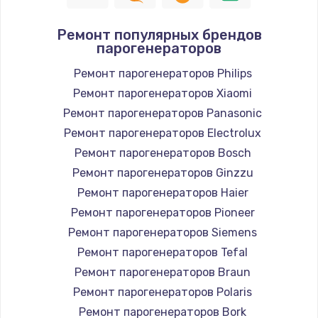
Замена шнура
Ремонт популярных брендов
1400 руб.
парогенераторов
Заказать
Ремонт парогенераторов Philips
Ремонт парогенераторов Xiaomi
Замена / ремонт электронного модуля
управления
Ремонт парогенераторов Panasonic
600 руб.
Ремонт парогенераторов Electrolux
Заказать
Ремонт парогенераторов Bosch
Ремонт парогенераторов Ginzzu
Замена конфорки
Ремонт парогенераторов Haier
1100 руб.
Ремонт парогенераторов Pioneer
Заказать
Ремонт парогенераторов Siemens
Ремонт парогенераторов Tefal
Замена платы сенсора
Ремонт парогенераторов Braun
900 руб.
Ремонт парогенераторов Polaris
Заказать
Ремонт парогенераторов Bork