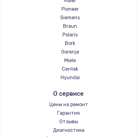
Haier
Pioneer
Siemens
Braun
Polaris
Bork
Gorenje
Miele
Centek
Hyundai
Hotpoint Ariston
О сервисе
DELTA
Silter
Цены на ремонт
Chayka
Гарантия
Beko
Отзывы
Vivitek
Диагностика