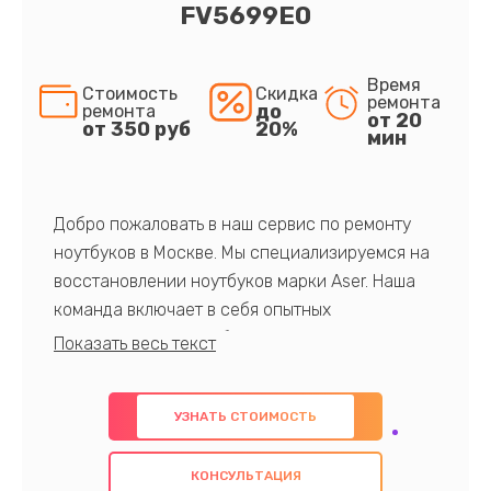
FV5699E0
Время
Стоимость
Скидка
ремонта
до
ремонта
от 20
от 350 руб
20%
мин
Добро пожаловать в наш сервис по ремонту
ноутбуков в Москве. Мы специализируемся на
восстановлении ноутбуков марки Aser. Наша
команда включает в себя опытных
профессионалов с обширными знаниями и
многолетним опытом в данной области. Мы
предлагаем быстрый и качественный ремонт с
УЗНАТЬ СТОИМОСТЬ
использованием оригинальных компонентов, а
также гарантируем качество всех
КОНСУЛЬТАЦИЯ
проведенных работ. Наша цель - предоставить