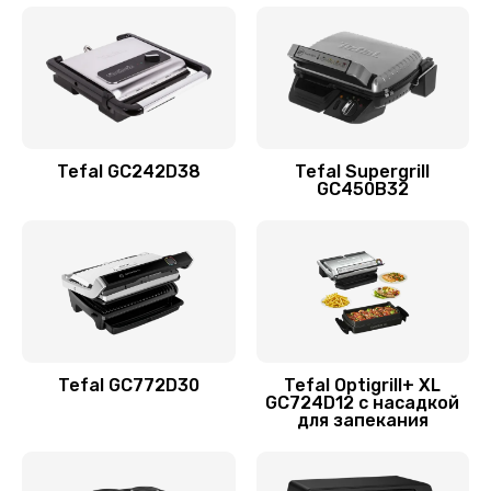
Tefal GC242D38
Tefal Supergrill
GC450B32
Tefal GC772D30
Tefal Optigrill+ XL
GC724D12 с насадкой
для запекания