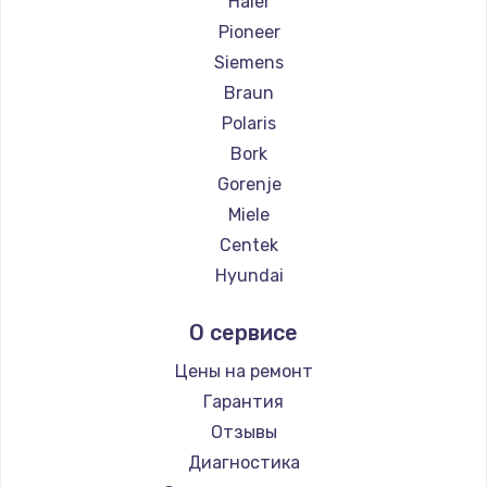
Haier
Pioneer
Siemens
Braun
Polaris
Bork
Gorenje
Miele
Centek
Hyundai
Hotpoint Ariston
О сервисе
DELTA
Silter
Цены на ремонт
Chayka
Гарантия
Beko
Отзывы
Vivitek
Диагностика