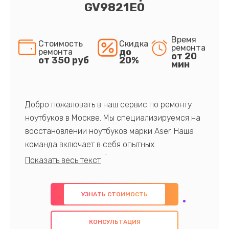
GV9821E0
Время
Стоимость
Скидка
ремонта
до
ремонта
от 20
от 350 руб
20%
мин
Добро пожаловать в наш сервис по ремонту
ноутбуков в Москве. Мы специализируемся на
восстановлении ноутбуков марки Aser. Наша
команда включает в себя опытных
профессионалов с обширными знаниями и
многолетним опытом в данной области. Мы
предлагаем быстрый и качественный ремонт с
УЗНАТЬ СТОИМОСТЬ
использованием оригинальных компонентов, а
также гарантируем качество всех
КОНСУЛЬТАЦИЯ
проведенных работ. Наша цель - предоставить