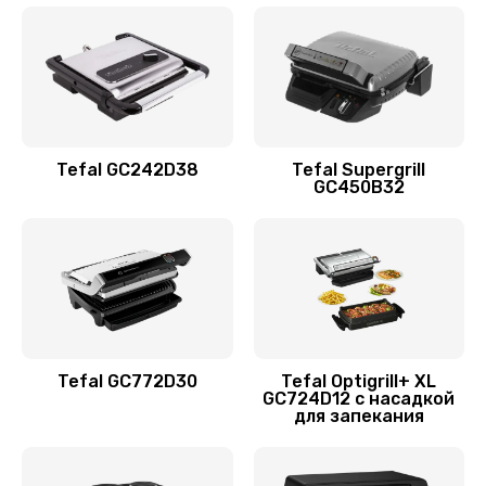
Tefal GC242D38
Tefal Supergrill
GC450B32
Tefal GC772D30
Tefal Optigrill+ XL
GC724D12 с насадкой
для запекания