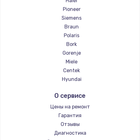
Haier
Pioneer
Siemens
Braun
Polaris
Bork
Gorenje
Miele
Centek
Hyundai
Hotpoint Ariston
О сервисе
DELTA
Silter
Цены на ремонт
Chayka
Гарантия
Beko
Отзывы
Vivitek
Диагностика