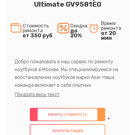
Ultimate GV9581E0
Время
Стоимость
Скидка
ремонта
до
ремонта
от 20
от 350 руб
20%
мин
Добро пожаловать в наш сервис по ремонту
ноутбуков в Москве. Мы специализируемся на
восстановлении ноутбуков марки Aser. Наша
команда включает в себя опытных
профессионалов с обширными знаниями и
многолетним опытом в данной области. Мы
предлагаем быстрый и качественный ремонт с
УЗНАТЬ СТОИМОСТЬ
использованием оригинальных компонентов, а
также гарантируем качество всех
КОНСУЛЬТАЦИЯ
проведенных работ. Наша цель - предоставить