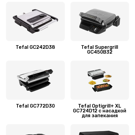
Tefal GC242D38
Tefal Supergrill
GC450B32
Tefal GC772D30
Tefal Optigrill+ XL
GC724D12 с насадкой
для запекания