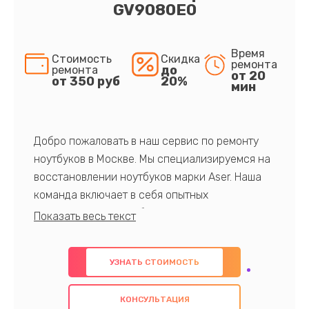
GV9080E0
Время
Стоимость
Скидка
ремонта
до
ремонта
от 20
от 350 руб
20%
мин
Добро пожаловать в наш сервис по ремонту
ноутбуков в Москве. Мы специализируемся на
восстановлении ноутбуков марки Aser. Наша
команда включает в себя опытных
профессионалов с обширными знаниями и
многолетним опытом в данной области. Мы
предлагаем быстрый и качественный ремонт с
УЗНАТЬ СТОИМОСТЬ
использованием оригинальных компонентов, а
также гарантируем качество всех
КОНСУЛЬТАЦИЯ
проведенных работ. Наша цель - предоставить