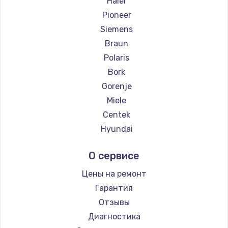
Haier
Pioneer
Siemens
Braun
Polaris
Bork
Gorenje
Miele
Centek
Hyundai
Hotpoint Ariston
О сервисе
DELTA
Silter
Цены на ремонт
Chayka
Гарантия
Beko
Отзывы
Vivitek
Диагностика