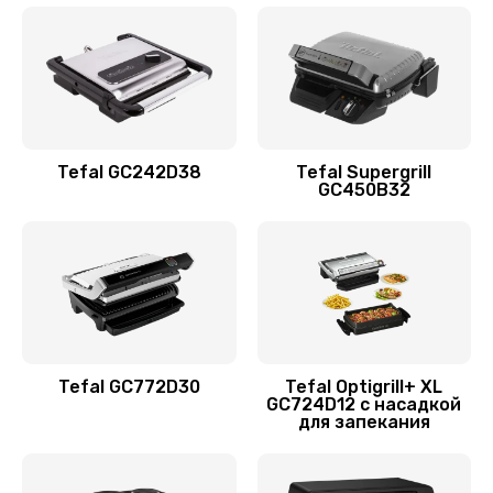
Tefal GC242D38
Tefal Supergrill
GC450B32
Tefal GC772D30
Tefal Optigrill+ XL
GC724D12 с насадкой
для запекания