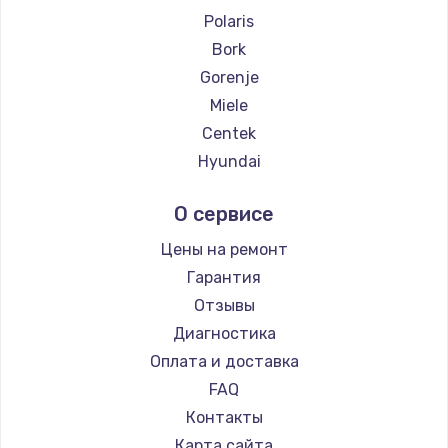
Polaris
Bork
Gorenje
Miele
Centek
Hyundai
Hotpoint Ariston
О сервисе
DELTA
Silter
Цены на ремонт
Chayka
Гарантия
Beko
Отзывы
Vivitek
Диагностика
RED solution
Оплата и доставка
FAQ
Контакты
Карта сайта