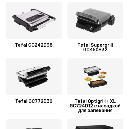
Tefal GC242D38
Tefal Supergrill
GC450B32
Tefal GC772D30
Tefal Optigrill+ XL
GC724D12 с насадкой
для запекания