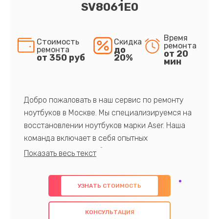
SV8061E0
Время
Стоимость
Скидка
ремонта
до
ремонта
от 20
от 350 руб
20%
мин
Добро пожаловать в наш сервис по ремонту
ноутбуков в Москве. Мы специализируемся на
восстановлении ноутбуков марки Aser. Наша
команда включает в себя опытных
профессионалов с обширными знаниями и
многолетним опытом в данной области. Мы
предлагаем быстрый и качественный ремонт с
УЗНАТЬ СТОИМОСТЬ
использованием оригинальных компонентов, а
также гарантируем качество всех
КОНСУЛЬТАЦИЯ
проведенных работ. Наша цель - предоставить