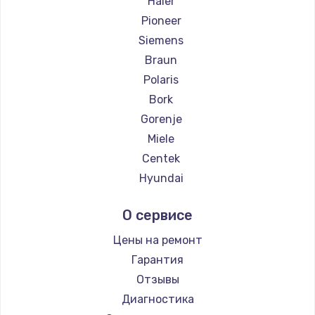
Haier
Pioneer
Siemens
Braun
Polaris
Bork
Gorenje
Miele
Centek
Hyundai
Hotpoint Ariston
О сервисе
DELTA
Silter
Цены на ремонт
Chayka
Гарантия
Beko
Отзывы
Vivitek
Диагностика