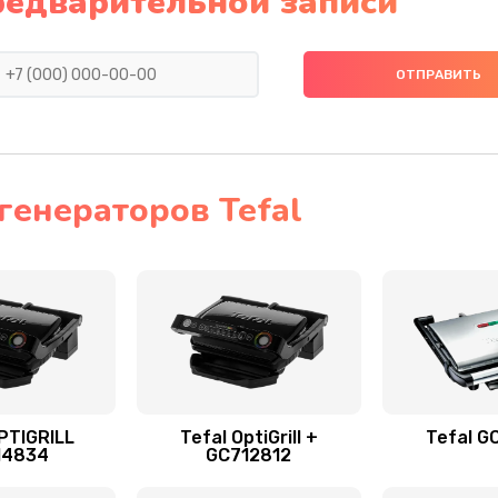
редварительной записи
генераторов Tefal
PTIGRILL
Tefal OptiGrill +
Tefal G
14834
GC712812