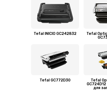
Tefal INICIO GC242832
Tefal Opti
GC7
Tefal GC772D30
Tefal Opt
GC724D12 
для за