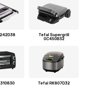
C242D38
Tefal Supergrill
GC450B32
F310830
Tefal RK807D32