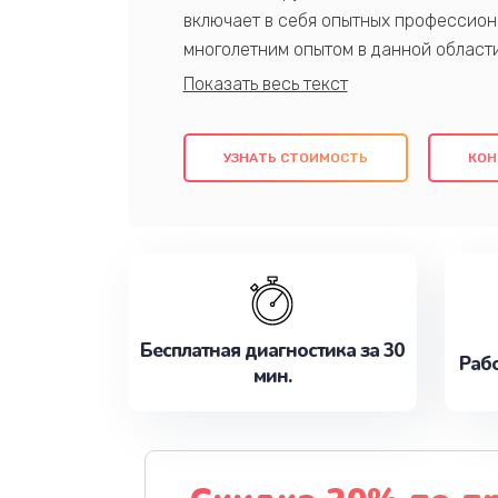
включает в себя опытных профессион
многолетним опытом в данной област
качественный ремонт с использовани
гарантируем качество всех проведенн
клиентам надежное и профессиональн
УЗНАТЬ СТОИМОСТЬ
КОН
потребности наилучшим образом. Не 
сейчас!
Бесплатная диагностика за 30
Рабо
мин.