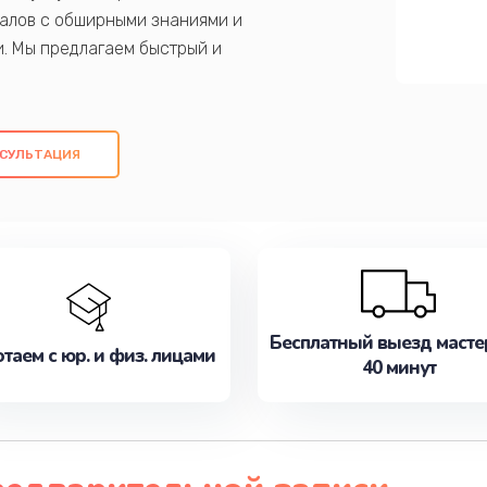
алов с обширными знаниями и
и. Мы предлагаем быстрый и
ем оригинальных компонентов, а также
ых работ. Наша цель - предоставить
ое обслуживание, удовлетворяя их
СУЛЬТАЦИЯ
медлите записаться на ремонт уже
Бесплатный выезд масте
таем с юр. и физ. лицами
40 минут