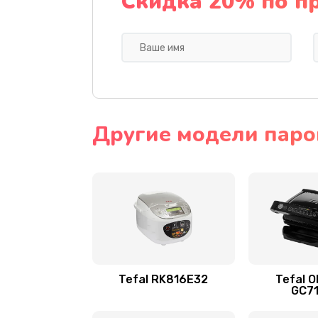
Скидка 20% по п
Другие модели паро
Tefal RK816E32
Tefal O
GC7