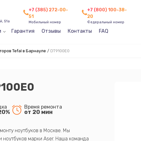
+7 (385) 272-00-
+7 (800) 100-38-
51
20
, 51а
Мобильный номер
Федеральный номер
и
Гарантия
Отзывы
Контакты
FAQ
оров Tefal в Барнауле
/
DT9100E0
9100E0
дка
Время ремонта
20%
от 20 мин
монту ноутбуков в Москве. Мы
 ноутбуков марки Aser. Наша команда