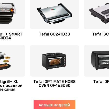
grill+ SMART
Tefal GC241D38
Tefal G
30D34
igrill+ XL
Tefal OPTIMATE HOBS
Tefal O
с насадкой
OVEN OF463D30
пекания
БОЛЬШЕ МОДЕЛЕЙ