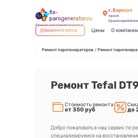
г. Барнаул
fix-
просп.
parogenerator.ru
Красноармейский
Ремонт парогенераторов в
Цены
О компани
Барнауле
ВЫБЕРИТЕ БРЕНД
Ремонт парогенераторов
/
Ремонт парогенерат
Ремонт Tefal DT
Стоимость ремонта
Ски
от 350 руб
до 
Добро пожаловать в наш сервис по ре
специализируемся на восстановлении