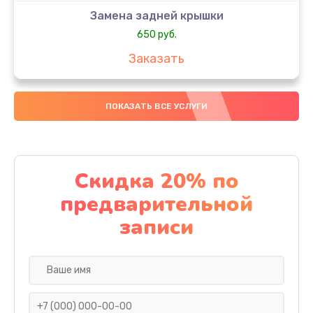
Замена задней крышки
650 руб.
Заказать
Замена аккумулятора
ПОКАЗАТЬ ВСЕ УСЛУГИ
4000 руб.
Заказать
Замена материнской платы
Скидка 20% по
1100 руб.
предварительной
Заказать
записи
Замена масла
750 руб.
Заказать