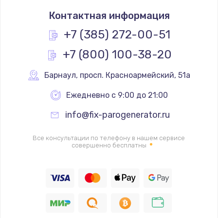
Замена термостата
Контактная информация
1200 руб.
Заказать
+7 (385) 272-00-51
+7 (800) 100-38-20
Замена реле
1000 руб.
Барнаул
,
 просп. Красноармейский, 51а
Заказать
Ежедневно с 9:00 до 21:00
Замена термопредохранителя
info@fix-parogenerator.ru
700 руб.
Заказать
Все консультации по телефону в нашем сервисе
совершенно бесплатны
Замена ТЭНа
2500 руб.
Заказать
Замена шнура