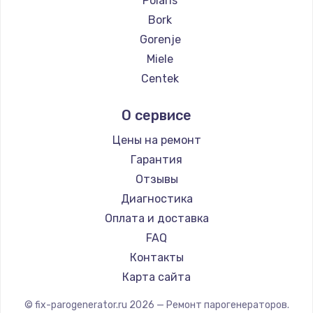
Polaris
Замена температурного датчика
Bork
2500 руб.
Gorenje
Заказать
Miele
Centek
Замена электроконфорки
Hyundai
1300 руб.
О сервисе
Hotpoint Ariston
Заказать
DELTA
Цены на ремонт
Silter
Гарантия
Техобслуживание
Chayka
Отзывы
900 руб.
Beko
Диагностика
Заказать
Vivitek
Оплата и доставка
RED solution
FAQ
Установка / подключение / демонтаж
Контакты
1300 руб.
Карта сайта
Заказать
© fix-parogenerator.ru
2026
— Ремонт парогенераторов.