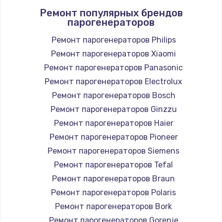
Ремонт популярных брендов
1400 руб.
парогенераторов
Заказать
Ремонт парогенераторов Philips
Ремонт парогенераторов Xiaomi
Замена / ремонт электронного модуля
управления
Ремонт парогенераторов Panasonic
600 руб.
Ремонт парогенераторов Electrolux
Заказать
Ремонт парогенераторов Bosch
Ремонт парогенераторов Ginzzu
Замена конфорки
Ремонт парогенераторов Haier
1100 руб.
Ремонт парогенераторов Pioneer
Заказать
Ремонт парогенераторов Siemens
Ремонт парогенераторов Tefal
Замена платы сенсора
Ремонт парогенераторов Braun
900 руб.
Ремонт парогенераторов Polaris
Заказать
Ремонт парогенераторов Bork
Ремонт парогенераторов Gorenje