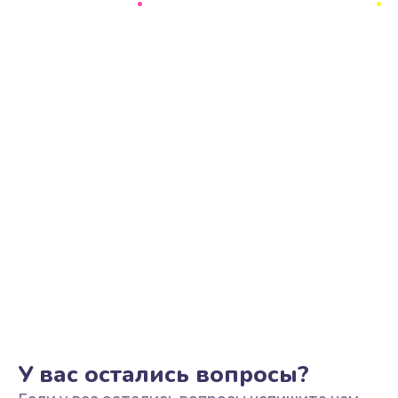
Ремонт цепи питания
2500 руб.
Заказать
Замена видеоадаптера (видеокарты)
1800 руб.
Заказать
Замена, перепайка чипа
1300 руб.
Заказать
Замена HDMI-разъема
650 руб.
Заказать
У вас остались вопросы?