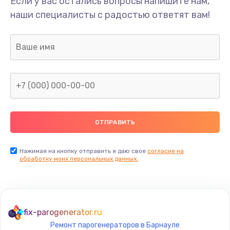
Если у вас остались вопросы напишите нам,
Замена/Pемонт карбюратора
наши специалисты с радостью ответят вам!
1300 руб.
Заказать
Ремонт капиллярной трубки
400 руб.
Заказать
Замена блока питания
1000 руб.
Заказать
Нажимая на кнопку отправить я даю свое
согласие на
обработку моих персональных данных.
Прошивка / разблокировка
900 руб.
Заказать
fix-parogenerator.ru
Ремонт парогенераторов в Барнауле