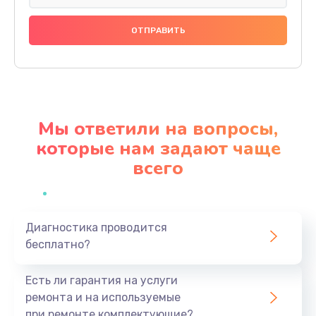
Замена праймера
1000 руб.
Заказать
Ремонт материнской платы
4500 руб.
Мы ответили на вопросы,
Заказать
которые нам задают чаще
всего
Профилактическая чистка
1000 руб.
Заказать
Диагностика проводится
бесплатно?
Прошивка BIOS
1920 руб.
Есть ли гарантия на услуги
Заказать
ремонта и на используемые
при ремонте комплектующие?