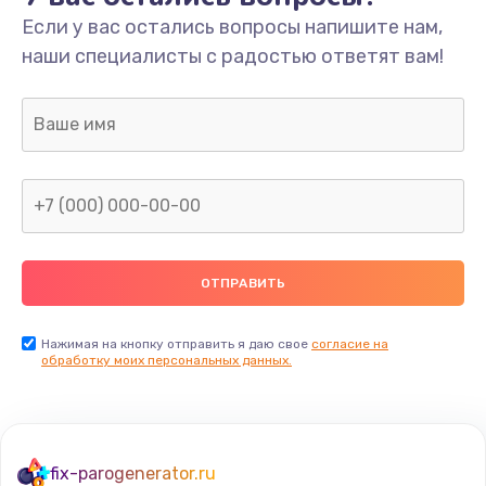
Если у вас остались вопросы напишите нам,
Замена/Pемонт карбюратора
наши специалисты с радостью ответят вам!
1300 руб.
Заказать
Ремонт капиллярной трубки
400 руб.
Заказать
Замена блока питания
1000 руб.
Заказать
Нажимая на кнопку отправить я даю свое
согласие на
обработку моих персональных данных.
Прошивка / разблокировка
900 руб.
Заказать
fix-parogenerator.ru