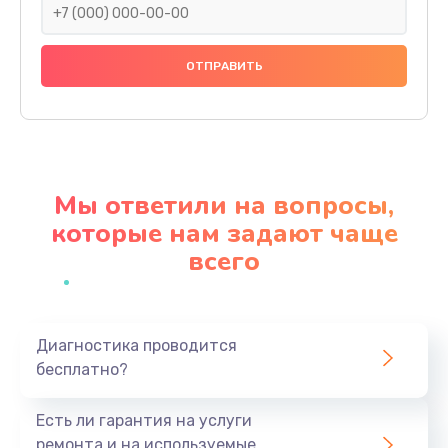
Замена праймера
1000 руб.
Заказать
Ремонт материнской платы
4500 руб.
Мы ответили на вопросы,
Заказать
которые нам задают чаще
всего
Профилактическая чистка
1000 руб.
Заказать
Диагностика проводится
бесплатно?
Прошивка BIOS
1920 руб.
Есть ли гарантия на услуги
Заказать
ремонта и на используемые