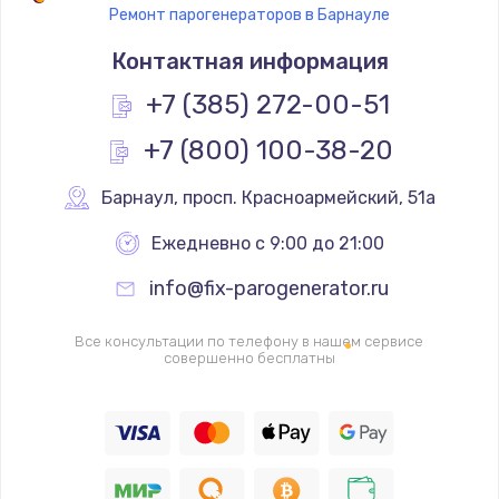
Ремонт парогенераторов в Барнауле
Замена термостата
Контактная информация
1200 руб.
Заказать
+7 (385) 272-00-51
+7 (800) 100-38-20
Замена реле
1000 руб.
Барнаул
,
 просп. Красноармейский, 51а
Заказать
Ежедневно с 9:00 до 21:00
Замена термопредохранителя
info@fix-parogenerator.ru
700 руб.
Заказать
Все консультации по телефону в нашем сервисе
совершенно бесплатны
Замена ТЭНа
2500 руб.
Заказать