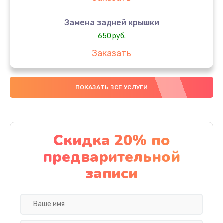
Замена задней крышки
650 руб.
Заказать
Замена аккумулятора
ПОКАЗАТЬ ВСЕ УСЛУГИ
4000 руб.
Заказать
Замена материнской платы
Скидка 20% по
1100 руб.
предварительной
Заказать
записи
Замена масла
750 руб.
Заказать