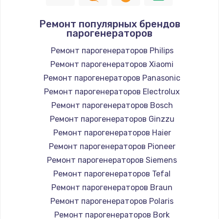
Замена шнура
Ремонт популярных брендов
1400 руб.
парогенераторов
Заказать
Ремонт парогенераторов Philips
Ремонт парогенераторов Xiaomi
Замена / ремонт электронного модуля
управления
Ремонт парогенераторов Panasonic
600 руб.
Ремонт парогенераторов Electrolux
Заказать
Ремонт парогенераторов Bosch
Ремонт парогенераторов Ginzzu
Замена конфорки
Ремонт парогенераторов Haier
1100 руб.
Ремонт парогенераторов Pioneer
Заказать
Ремонт парогенераторов Siemens
Ремонт парогенераторов Tefal
Замена платы сенсора
Ремонт парогенераторов Braun
900 руб.
Ремонт парогенераторов Polaris
Заказать
Ремонт парогенераторов Bork