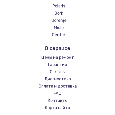
Polaris
Замена температурного датчика
Bork
2500 руб.
Gorenje
Заказать
Miele
Centek
Замена электроконфорки
Hyundai
1300 руб.
О сервисе
Hotpoint Ariston
Заказать
DELTA
Цены на ремонт
Silter
Гарантия
Техобслуживание
Chayka
Отзывы
900 руб.
Beko
Диагностика
Заказать
Vivitek
Оплата и доставка
RED solution
FAQ
Установка / подключение / демонтаж
Контакты
1300 руб.
Карта сайта
Заказать