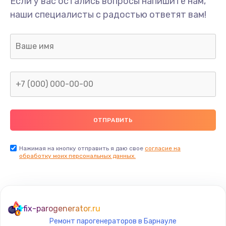
Если у вас остались вопросы напишите нам,
Замена/Pемонт карбюратора
наши специалисты с радостью ответят вам!
1300 руб.
Заказать
Ремонт капиллярной трубки
400 руб.
Заказать
Замена блока питания
1000 руб.
Заказать
Нажимая на кнопку отправить я даю свое
согласие на
обработку моих персональных данных.
Прошивка / разблокировка
900 руб.
Заказать
fix-parogenerator.ru
Ремонт парогенераторов в Барнауле