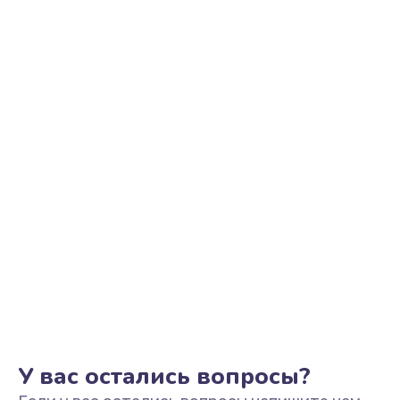
Ремонт цепи питания
2500 руб.
Заказать
Замена видеоадаптера (видеокарты)
1800 руб.
Заказать
Замена, перепайка чипа
1300 руб.
Заказать
Замена HDMI-разъема
650 руб.
Заказать
У вас остались вопросы?