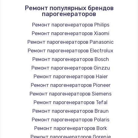
Ремонт популярных брендов
1400 руб.
парогенераторов
Заказать
Ремонт парогенераторов Philips
Ремонт парогенераторов Xiaomi
Замена / ремонт электронного модуля
управления
Ремонт парогенераторов Panasonic
600 руб.
Ремонт парогенераторов Electrolux
Заказать
Ремонт парогенераторов Bosch
Ремонт парогенераторов Ginzzu
Замена конфорки
Ремонт парогенераторов Haier
1100 руб.
Ремонт парогенераторов Pioneer
Заказать
Ремонт парогенераторов Siemens
Ремонт парогенераторов Tefal
Замена платы сенсора
Ремонт парогенераторов Braun
900 руб.
Ремонт парогенераторов Polaris
Заказать
Ремонт парогенераторов Bork
Ремонт парогенераторов Gorenje