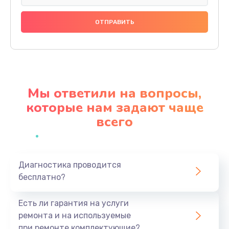
Замена праймера
1000 руб.
Заказать
Ремонт материнской платы
4500 руб.
Мы ответили на вопросы,
Заказать
которые нам задают чаще
всего
Профилактическая чистка
1000 руб.
Заказать
Диагностика проводится
бесплатно?
Прошивка BIOS
1920 руб.
Есть ли гарантия на услуги
Заказать
ремонта и на используемые
при ремонте комплектующие?