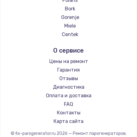
Polaris
Замена температурного датчика
Bork
2500 руб.
Gorenje
Заказать
Miele
Centek
Замена электроконфорки
Hyundai
1300 руб.
О сервисе
Hotpoint Ariston
Заказать
DELTA
Цены на ремонт
Silter
Гарантия
Техобслуживание
Chayka
Отзывы
900 руб.
Beko
Диагностика
Заказать
Vivitek
Оплата и доставка
RED solution
FAQ
Установка / подключение / демонтаж
Контакты
1300 руб.
Карта сайта
Заказать
© fix-parogenerator.ru
2026
— Ремонт парогенераторов.