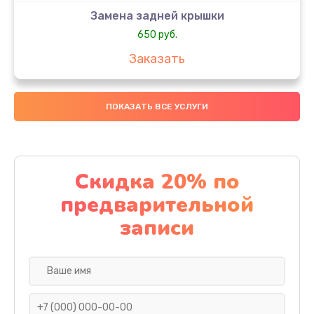
Замена задней крышки
650 руб.
Заказать
Замена аккумулятора
ПОКАЗАТЬ ВСЕ УСЛУГИ
4000 руб.
Заказать
Замена материнской платы
Скидка 20% по
1100 руб.
предварительной
Заказать
записи
Замена масла
750 руб.
Заказать