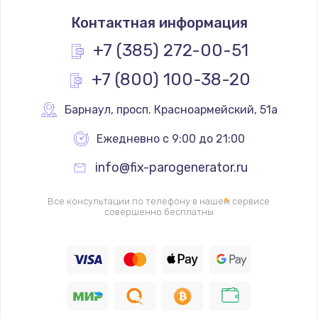
Замена термостата
Контактная информация
1200 руб.
Заказать
+7 (385) 272-00-51
+7 (800) 100-38-20
Замена реле
1000 руб.
Барнаул
,
 просп. Красноармейский, 51а
Заказать
Ежедневно с 9:00 до 21:00
Замена термопредохранителя
info@fix-parogenerator.ru
700 руб.
Заказать
Все консультации по телефону в нашем сервисе
совершенно бесплатны
Замена ТЭНа
2500 руб.
Заказать
Замена шнура