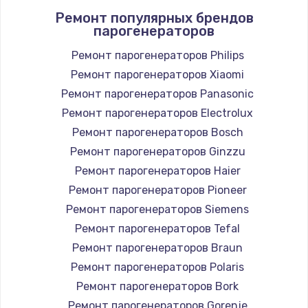
Ремонт популярных брендов
1400 руб.
парогенераторов
Заказать
Ремонт парогенераторов Philips
Ремонт парогенераторов Xiaomi
Замена / ремонт электронного модуля
управления
Ремонт парогенераторов Panasonic
600 руб.
Ремонт парогенераторов Electrolux
Заказать
Ремонт парогенераторов Bosch
Ремонт парогенераторов Ginzzu
Замена конфорки
Ремонт парогенераторов Haier
1100 руб.
Ремонт парогенераторов Pioneer
Заказать
Ремонт парогенераторов Siemens
Ремонт парогенераторов Tefal
Замена платы сенсора
Ремонт парогенераторов Braun
900 руб.
Ремонт парогенераторов Polaris
Заказать
Ремонт парогенераторов Bork
Ремонт парогенераторов Gorenje