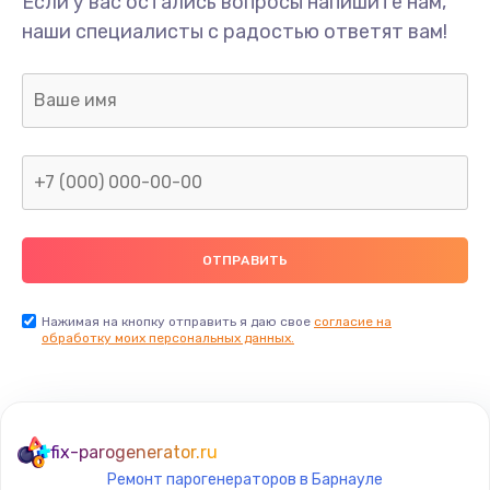
Если у вас остались вопросы напишите нам,
Замена/Pемонт карбюратора
наши специалисты с радостью ответят вам!
1300 руб.
Заказать
Ремонт капиллярной трубки
400 руб.
Заказать
Замена блока питания
1000 руб.
Заказать
Нажимая на кнопку отправить я даю свое
согласие на
обработку моих персональных данных.
Прошивка / разблокировка
900 руб.
Заказать
fix-parogenerator.ru
Ремонт парогенераторов в Барнауле