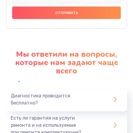
Замена праймера
1000 руб.
Заказать
Ремонт материнской платы
4500 руб.
Мы ответили на вопросы,
Заказать
которые нам задают чаще
всего
Профилактическая чистка
1000 руб.
Заказать
Диагностика проводится
бесплатно?
Прошивка BIOS
1920 руб.
Есть ли гарантия на услуги
Заказать
ремонта и на используемые
при ремонте комплектующие?