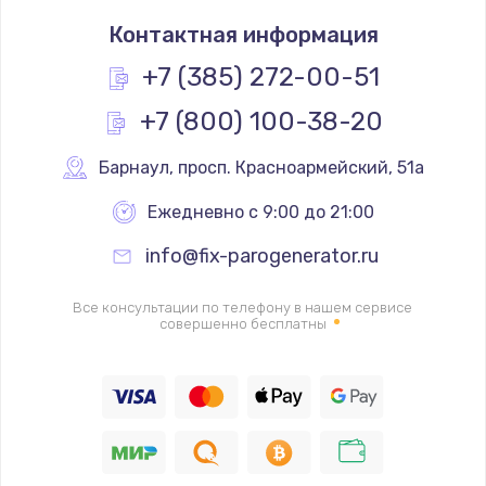
Замена термостата
Контактная информация
1200 руб.
Заказать
+7 (385) 272-00-51
+7 (800) 100-38-20
Замена реле
1000 руб.
Барнаул
,
 просп. Красноармейский, 51а
Заказать
Ежедневно с 9:00 до 21:00
Замена термопредохранителя
info@fix-parogenerator.ru
700 руб.
Заказать
Все консультации по телефону в нашем сервисе
совершенно бесплатны
Замена ТЭНа
2500 руб.
Заказать
Замена шнура