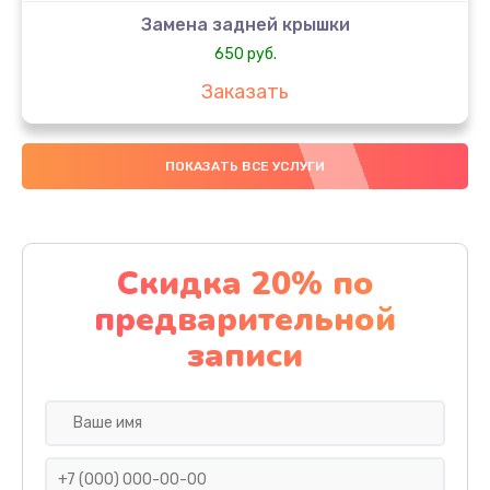
Замена задней крышки
650 руб.
Заказать
Замена аккумулятора
ПОКАЗАТЬ ВСЕ УСЛУГИ
4000 руб.
Заказать
Замена материнской платы
Скидка 20% по
1100 руб.
предварительной
Заказать
записи
Замена масла
750 руб.
Заказать