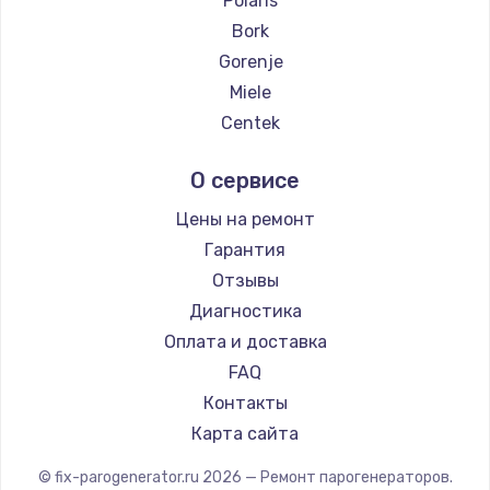
Polaris
Замена температурного датчика
Bork
2500 руб.
Gorenje
Заказать
Miele
Centek
Замена электроконфорки
Hyundai
1300 руб.
О сервисе
Hotpoint Ariston
Заказать
DELTA
Цены на ремонт
Silter
Гарантия
Техобслуживание
Chayka
Отзывы
900 руб.
Beko
Диагностика
Заказать
Vivitek
Оплата и доставка
FAQ
Установка / подключение / демонтаж
Контакты
1300 руб.
Карта сайта
Заказать
© fix-parogenerator.ru
2026
— Ремонт парогенераторов.