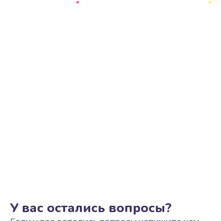
Ремонт цепи питания
2500 руб.
Заказать
Замена видеоадаптера (видеокарты)
1800 руб.
Заказать
Замена, перепайка чипа
1300 руб.
Заказать
Замена HDMI-разъема
650 руб.
Заказать
У вас остались вопросы?