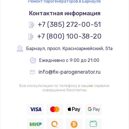
Ремонт парогенераторов в Барнауле
Замена уплотнительных колец
Контактная информация
2000 руб.
Заказать
+7 (385) 272-00-51
+7 (800) 100-38-20
Замена помпы
3000 руб.
Барнаул
,
 просп. Красноармейский, 51а
Заказать
Ежедневно с 9:00 до 21:00
Ремонт гидросистемы
info@fix-parogenerator.ru
3000 руб.
Заказать
Все консультации по телефону в нашем сервисе
совершенно бесплатны
Замена электромагнитного клапана
2000 руб.
Заказать