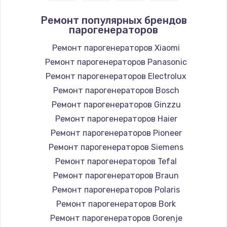
Ремонт разъема SIM-карты
Ремонт популярных брендов
880 руб.
парогенераторов
Заказать
Ремонт парогенераторов Xiaomi
Ремонт парогенераторов Panasonic
Замена GPS модуля
Ремонт парогенераторов Electrolux
880 руб.
Ремонт парогенераторов Bosch
Заказать
Ремонт парогенераторов Ginzzu
Устранение ошибок
Ремонт парогенераторов Haier
2000 руб.
Ремонт парогенераторов Pioneer
Ремонт парогенераторов Siemens
Заказать
Ремонт парогенераторов Tefal
Замена вентилятора
Ремонт парогенераторов Braun
970 руб.
Ремонт парогенераторов Polaris
Ремонт парогенераторов Bork
Заказать
Ремонт парогенераторов Gorenje