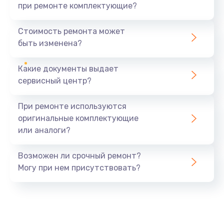
при ремонте комплектующие?
Ремонт мембраны
550 руб.
Стоимость ремонта может
быть изменена?
Заказать
Какие документы выдает
Ремонт экрана
сервисный центр?
1100 руб.
Заказать
При ремонте используются
оригинальные комплектующие
Замена кнопки питания
или аналоги?
550 руб.
Заказать
Возможен ли срочный ремонт?
Могу при нем присутствовать?
Замена NFC модуля
880 руб.
Заказать