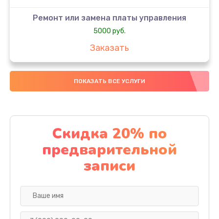
Ремонт или замена платы управления
5000 руб.
Заказать
Ремонт или замена термоблока
ПОКАЗАТЬ ВСЕ УСЛУГИ
5000 руб.
Заказать
Ремонт привода варочного блока
Скидка 20% по
4000 руб.
предварительной
Заказать
записи
Чистка устройства
3000 руб.
Заказать