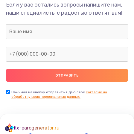
Если у вас остались вопросы напишите нам,
Замена микросхемы NFC
наши специалисты с радостью ответят вам!
1100 руб.
Заказать
Ремонт или замена флоуметра
2000 руб.
Заказать
Замена сальников
2000 руб.
Заказать
Нажимая на кнопку отправить я даю свое
согласие на
обработку моих персональных данных.
Замена переходников
1000 руб.
Заказать
fix-parogenerator.ru