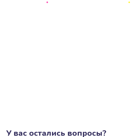
Ремонт микросхемы NFC
1100 руб.
Заказать
Замена разъема наушников
550 руб.
Заказать
Ремонт микросхемы управления
1100 руб.
Заказать
Замена микросхемы управления
1100 руб.
Заказать
У вас остались вопросы?