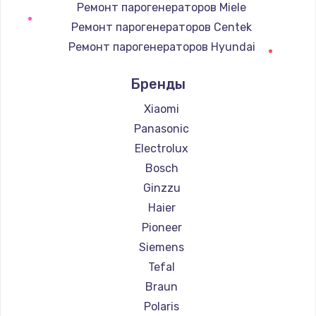
Замена таймера
Ремонт парогенераторов Miele
1170 руб.
Ремонт парогенераторов Centek
Ремонт парогенераторов Hyundai
Заказать
Ремонт парогенераторов Hotpoint Ariston
Бренды
Замена реле
Ремонт парогенераторов DELTA
1210 руб.
Ремонт парогенераторов Silter
Xiaomi
Ремонт парогенераторов Chayka
Заказать
Panasonic
Ремонт парогенераторов Beko
Electrolux
Замена нагревателя испарителя
Ремонт парогенераторов Vivitek
Bosch
1020 руб.
Ремонт парогенераторов RED solution
Ginzzu
Заказать
Haier
Pioneer
Замена мотор-компрессора
Siemens
1190 руб.
Tefal
Заказать
Braun
Polaris