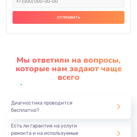
Замена термодатчиков
2500 руб.
Заказать
Замена клапанов
2000 руб.
Мы ответили на вопросы,
Заказать
которые нам задают чаще
всего
Замена микропереключателей
2000 руб.
Заказать
Диагностика проводится
бесплатно?
Замена микросхемы зарядки
1100 руб.
Есть ли гарантия на услуги
Заказать
ремонта и на используемые