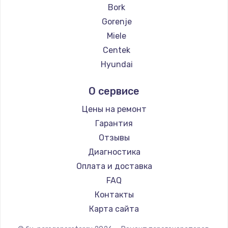
Замена термостата
Bork
1350 руб.
Gorenje
Заказать
Miele
Centek
Ремонт капиллярной трубки
Hyundai
3390 руб.
Hotpoint Ariston
Заказать
О сервисе
DELTA
Silter
Цены на ремонт
Ремонт электропроводки
Chayka
Гарантия
820 руб.
Beko
Отзывы
Заказать
Vivitek
Диагностика
RED solution
Оплата и доставка
Замена панели управления
FAQ
1240 руб.
Контакты
Заказать
Карта сайта
Прошивка