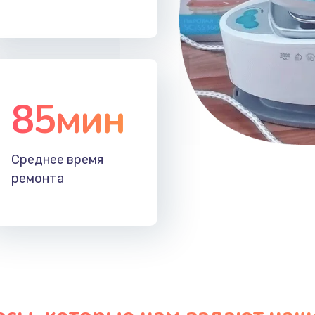
50 мин
2 года
30 мин
2 года
85мин
20 мин
2 года
40 мин
1 год
Среднее время
ремонта
60 мин
1 год
50 мин
2 года
60 мин
3 года