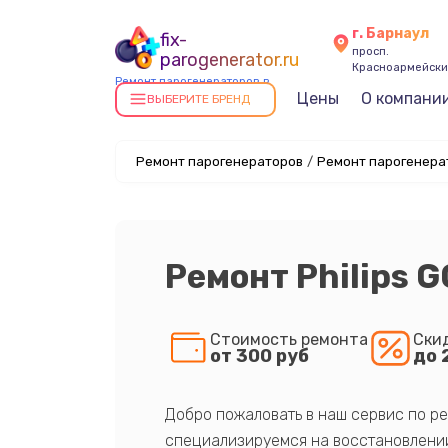
г. Барнаул
fix-
просп.
parogenerator.ru
Красноармейский
Ремонт парогенераторов в
Цены
О компани
Барнауле
ВЫБЕРИТЕ БРЕНД
Ремонт парогенераторов
/
Ремонт парогенерат
Ремонт Philips 
Стоимость ремонта
Ски
от 300 руб
до 
Добро пожаловать в наш сервис по ре
специализируемся на восстановлении