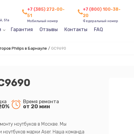
+7 (385) 272-00-
+7 (800) 100-38-
51
20
, 51а
Мобильный номер
Федеральный номер
и
Гарантия
Отзывы
Контакты
FAQ
оров Philips в Барнауле
/
GC9690
GC9690
дка
Время ремонта
20%
от 20 мин
монту ноутбуков в Москве. Мы
 ноутбуков марки Aser. Наша команда