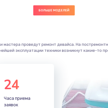
60 мин
2 года
БОЛЬШЕ МОДЕЛЕЙ
50 мин
2 года
20 мин
1 год
ши мастера проведут ремонт девайса. На постремонт
ьнейшей эксплуатации техники возникнут какие-то пр
ана
50 мин
3 года
50 мин
2 года
24
50 мин
1 год
60 мин
3 года
Часа приема
заявок
40 мин
2 года