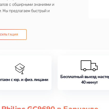
алов с обширными знаниями и
и. Мы предлагаем быстрый и
ем оригинальных компонентов, а также
ых работ. Наша цель - предоставить
ое обслуживание, удовлетворяя их
СУЛЬТАЦИЯ
медлите записаться на ремонт уже
Бесплатный выезд масте
таем с юр. и физ. лицами
40 минут