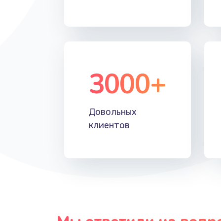
Замена таймера
Замена реле
3000+
Замена нагревателя испарителя
Замена мотор-компрессора
Довольных
клиентов
Замена термостата
Ремонт капиллярной трубки
Ремонт электропроводки