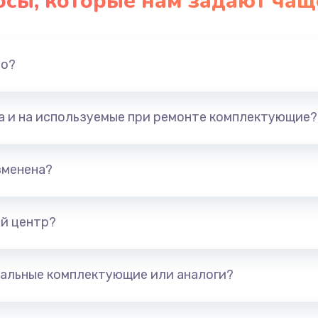
осы, которые нам задают чащ
40 мин
2 года
50 мин
1 год
но?
30 мин
2 года
та и на используемые при ремонте комплектующие?
40 мин
3 года
60 мин
2 года
зменена?
20 мин
2 года
й центр?
30 мин
2 года
альные комплектующие или аналоги?
20 мин
1 год