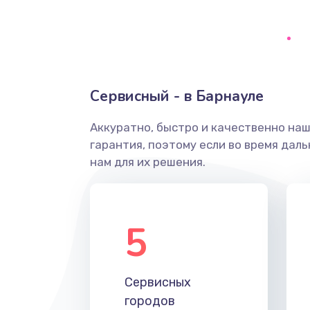
Замена уплотнительных колец
Замена помпы
Сервисный - в Барнауле
Ремонт гидросистемы
Аккуратно, быстро и качественно на
гарантия, поэтому если во время дал
Замена электромагнитного клап
нам для их решения.
Ремонт разъема SIM-карты
5
Замена GPS модуля
Устранение ошибок
Сервисных
городов
Замена вентилятора