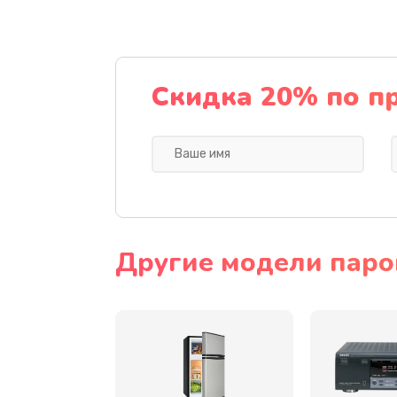
Замена термодатчиков
Замена клапанов
Скидка 20% по п
Замена микропереключателей
Замена микросхемы зарядки
Ремонт мембраны
Другие модели парог
Ремонт экрана
Замена кнопки питания
Замена NFC модуля