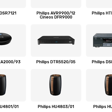
40 мин
1 год
 DSR7121
Philips AVR9900/12
Philips H
Cineos DFR9000
40 мин
2 года
40 мин
3 года
60 мин
3 года
AEA2000/93
Philips DTR5520/05
Philips D
40 мин
1 год
40 мин
3 года
50 мин
1 год
HU4801/01
Philips HU4803/01
Philips 
30 мин
2 года