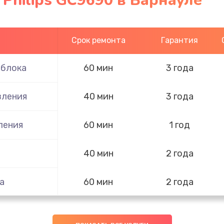
 Philips GC9690 в Барнауле
Срок ремонта
Гарантия
 блока
60 мин
3 года
вления
40 мин
3 года
ления
60 мин
1 год
40 мин
2 года
а
60 мин
2 года
60 мин
1 год