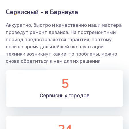
Сервисный - в Барнауле
Замена переходников
1000 руб.
Аккуратно, быстро и качественно наши мастера
проведут ремонт девайса. На постремонтный
Заказать
период предоставляется гарантия, поэтому
если во время дальнейшей эксплуатации
Замена уплотнительных колец
техники возникнут какие-то проблемы, можно
2000 руб.
снова обратиться к нам для их решения.
Заказать
5
Замена помпы
3000 руб.
Сервисных
городов
Заказать
Ремонт гидросистемы
3000 руб.