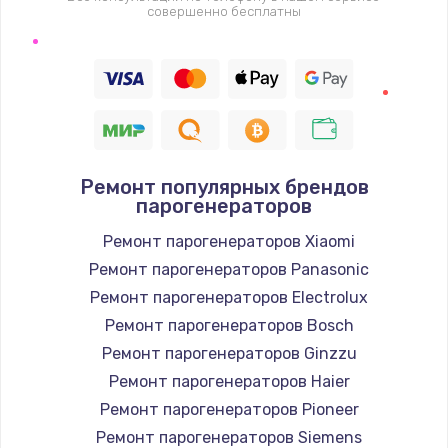
совершенно бесплатны
Замена термодатчика
1360 руб.
Заказать
Восстановление после попадания влаги
Ремонт популярных брендов
960 руб.
парогенераторов
Заказать
Ремонт парогенераторов Xiaomi
Ремонт парогенераторов Panasonic
Ремонт системы охлаждения
Ремонт парогенераторов Electrolux
900 руб.
Ремонт парогенераторов Bosch
Заказать
Ремонт парогенераторов Ginzzu
Ремонт парогенераторов Haier
Ремонт микросхемы Wi-Fi
Ремонт парогенераторов Pioneer
1100 руб.
Ремонт парогенераторов Siemens