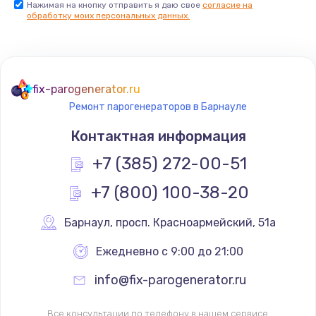
Нажимая на кнопку отправить я даю свое
согласие на
обработку моих персональных данных.
Комплексная чистка
500 руб.
Заказать
fix-parogenerator.ru
Замена дисплея (экрана)
Ремонт парогенераторов в Барнауле
820 руб.
Контактная информация
Заказать
+7 (385) 272-00-51
Ремонт платы электроники
+7 (800) 100-38-20
1400 руб.
Барнаул
,
 просп. Красноармейский, 51а
Заказать
Ежедневно с 9:00 до 21:00
Заправка фреоном
info@fix-parogenerator.ru
2150 руб.
Заказать
Все консультации по телефону в нашем сервисе