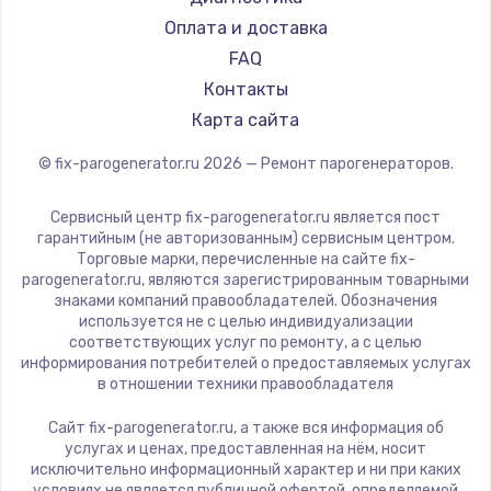
700 руб.
RED solution
Оплата и доставка
Заказать
FAQ
Контакты
Замена термопасты
Карта сайта
550 руб.
© fix-parogenerator.ru
2026
— Ремонт парогенераторов.
Заказать
Сервисный центр fix-parogenerator.ru является пост
Замена оперативной памяти
гарантийным (не авторизованным) сервисным центром.
300 руб.
Торговые марки, перечисленные на сайте fix-
parogenerator.ru, являются зарегистрированным товарными
Заказать
знаками компаний правообладателей. Обозначения
используется не с целью индивидуализации
соответствующих услуг по ремонту, а с целью
Замена микрофона
информирования потребителей о предоставляемых услугах
в отношении техники правообладателя
550 руб.
Заказать
Сайт fix-parogenerator.ru, а также вся информация об
услугах и ценах, предоставленная на нём, носит
исключительно информационный характер и ни при каких
Замена звуковой карты
условиях не является публичной офертой, определяемой