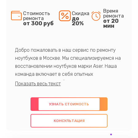
Время
Стоимость
Скидка
ремонта
до
ремонта
от 20
от 300 руб
20%
мин
Добро пожаловать в наш сервис по ремонту
ноутбуков в Москве. Мы специализируемся на
восстановлении ноутбуков марки Aser. Наша
команда включает в себя опытных
профессионалов с обширными знаниями и
многолетним опытом в данной области. Мы
предлагаем быстрый и качественный ремонт с
УЗНАТЬ СТОИМОСТЬ
использованием оригинальных компонентов, а
также гарантируем качество всех
КОНСУЛЬТАЦИЯ
проведенных работ. Наша цель - предоставить
клиентам надежное и профессиональное