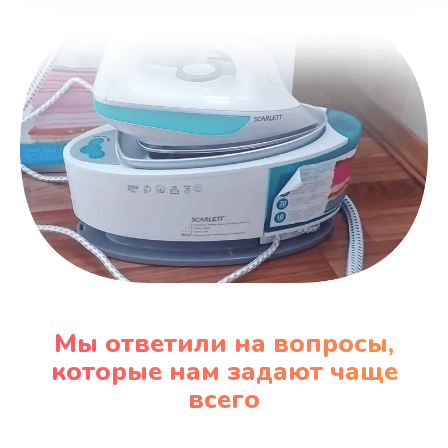
Заказать
Замена вентилятора
970 руб.
Заказать
Замена таймера
1170 руб.
Заказать
Замена реле
Мы ответили на вопросы,
1210 руб.
которые нам задают чаще
Заказать
всего
Замена нагревателя испарителя