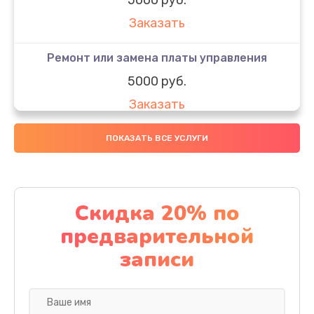
Заказать
Ремонт или замена платы управления
5000 руб.
Заказать
Ремонт или замена термоблока
ПОКАЗАТЬ ВСЕ УСЛУГИ
5000 руб.
Заказать
Скидка 20% по
Ремонт привода варочного блока
предварительной
4000 руб.
записи
Заказать
Чистка устройства