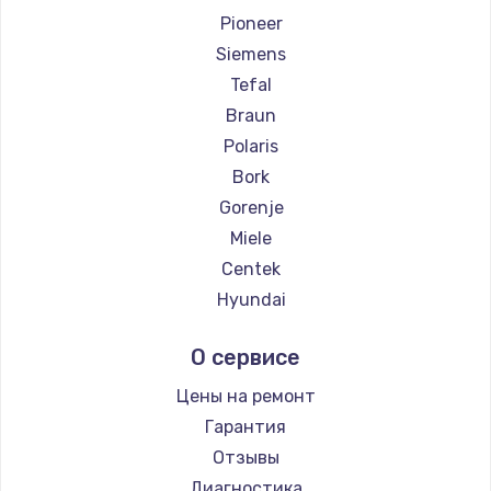
Pioneer
Заказать
Siemens
Ремонт цепей питания
Tefal
2500 руб.
Braun
Polaris
Заказать
Bork
Замена северного моста
Gorenje
Miele
1500 руб.
Centek
Заказать
Hyundai
Hotpoint Ariston
Замена экрана
О сервисе
DELTA
1100 руб.
Silter
Цены на ремонт
Заказать
Chayka
Гарантия
Beko
Отзывы
Замена шлейфа матрицы
Vivitek
Диагностика