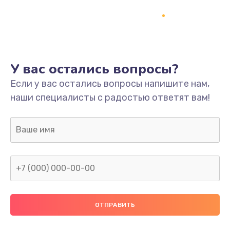
Настройка
600 руб.
Заказать
Ремонт кнопки
У вас остались вопросы?
550 руб.
Если у вас остались вопросы напишите нам,
наши специалисты с радостью ответят вам!
Заказать
Замена шнура питания
370 руб.
Заказать
Замена датчиков
580 руб.
Заказать