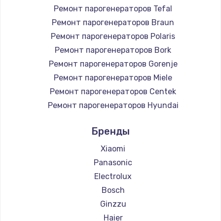
Заказать
Ремонт парогенераторов Tefal
Ремонт парогенераторов Braun
Настройка Wi-Fi
Ремонт парогенераторов Polaris
745 руб.
Ремонт парогенераторов Bork
Заказать
Ремонт парогенераторов Gorenje
Ремонт парогенераторов Miele
Замена вебкамеры
Ремонт парогенераторов Centek
750 руб.
Ремонт парогенераторов Hyundai
Заказать
Ремонт парогенераторов Hotpoint Ariston
Бренды
Ремонт парогенераторов DELTA
Установка драйверов
Ремонт парогенераторов Silter
Xiaomi
350 руб.
Ремонт парогенераторов Chayka
Panasonic
Ремонт парогенераторов Beko
Заказать
Electrolux
Ремонт парогенераторов Vivitek
Bosch
Замена жесткого диска
Ремонт парогенераторов RED solution
Ginzzu
500 руб.
Haier