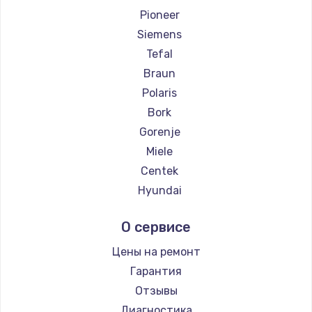
Pioneer
Заказать
Siemens
Ремонт цепей питания
Tefal
2500 руб.
Braun
Polaris
Заказать
Bork
Замена северного моста
Gorenje
Miele
1500 руб.
Centek
Заказать
Hyundai
Hotpoint Ariston
Замена экрана
О сервисе
DELTA
1100 руб.
Silter
Цены на ремонт
Заказать
Chayka
Гарантия
Beko
Отзывы
Замена шлейфа матрицы
Vivitek
Диагностика