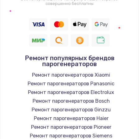
совершенно бесплатны
Замена термодатчика
1360 руб.
Заказать
Восстановление после попадания влаги
Ремонт популярных брендов
960 руб.
парогенераторов
Заказать
Ремонт парогенераторов Xiaomi
Ремонт парогенераторов Panasonic
Ремонт системы охлаждения
Ремонт парогенераторов Electrolux
900 руб.
Ремонт парогенераторов Bosch
Заказать
Ремонт парогенераторов Ginzzu
Ремонт парогенераторов Haier
Ремонт микросхемы Wi-Fi
Ремонт парогенераторов Pioneer
1100 руб.
Ремонт парогенераторов Siemens