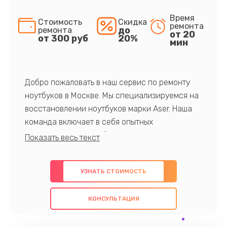
Время
Стоимость
Скидка
ремонта
до
ремонта
от 20
от 300 руб
20%
мин
Добро пожаловать в наш сервис по ремонту
ноутбуков в Москве. Мы специализируемся на
восстановлении ноутбуков марки Aser. Наша
команда включает в себя опытных
профессионалов с обширными знаниями и
многолетним опытом в данной области. Мы
предлагаем быстрый и качественный ремонт с
УЗНАТЬ СТОИМОСТЬ
использованием оригинальных компонентов, а
также гарантируем качество всех
КОНСУЛЬТАЦИЯ
проведенных работ. Наша цель - предоставить
клиентам надежное и профессиональное