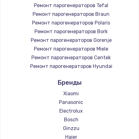
Заказать
Ремонт парогенераторов Tefal
Ремонт парогенераторов Braun
Настройка Wi-Fi
Ремонт парогенераторов Polaris
745 руб.
Ремонт парогенераторов Bork
Заказать
Ремонт парогенераторов Gorenje
Ремонт парогенераторов Miele
Замена вебкамеры
Ремонт парогенераторов Centek
750 руб.
Ремонт парогенераторов Hyundai
Заказать
Ремонт парогенераторов Hotpoint Ariston
Бренды
Ремонт парогенераторов DELTA
Установка драйверов
Ремонт парогенераторов Silter
Xiaomi
350 руб.
Ремонт парогенераторов Chayka
Panasonic
Ремонт парогенераторов Beko
Заказать
Electrolux
Ремонт парогенераторов Vivitek
Bosch
Замена жесткого диска
Ремонт парогенераторов RED solution
Ginzzu
500 руб.
Haier