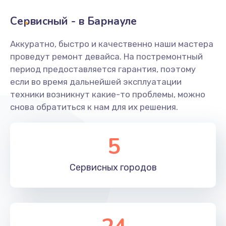
Сервисный - в Барнауле
Замена переходников
1000 руб.
Аккуратно, быстро и качественно наши мастера
проведут ремонт девайса. На постремонтный
Заказать
период предоставляется гарантия, поэтому
если во время дальнейшей эксплуатации
Замена уплотнительных колец
техники возникнут какие-то проблемы, можно
2000 руб.
снова обратиться к нам для их решения.
Заказать
5
Замена помпы
3000 руб.
Сервисных
городов
Заказать
Ремонт гидросистемы
3000 руб.