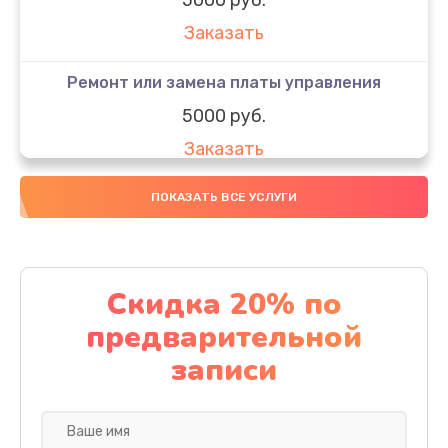
Заказать
Ремонт или замена платы управления
5000 руб.
Заказать
Ремонт или замена термоблока
ПОКАЗАТЬ ВСЕ УСЛУГИ
5000 руб.
Заказать
Скидка 20% по
Ремонт привода варочного блока
предварительной
4000 руб.
записи
Заказать
Чистка устройства