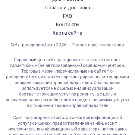
700 руб.
RED solution
Оплата и доставка
Заказать
FAQ
Контакты
Замена термопасты
Карта сайта
550 руб.
© fix-parogenerator.ru
2026
— Ремонт парогенераторов.
Заказать
Сервисный центр fix-parogenerator.ru является пост
Замена оперативной памяти
гарантийным (не авторизованным) сервисным центром.
300 руб.
Торговые марки, перечисленные на сайте fix-
parogenerator.ru, являются зарегистрированным товарными
Заказать
знаками компаний правообладателей. Обозначения
используется не с целью индивидуализации
соответствующих услуг по ремонту, а с целью
Замена микрофона
информирования потребителей о предоставляемых услугах
в отношении техники правообладателя
550 руб.
Заказать
Сайт fix-parogenerator.ru, а также вся информация об
услугах и ценах, предоставленная на нём, носит
исключительно информационный характер и ни при каких
Замена звуковой карты
условиях не является публичной офертой, определяемой