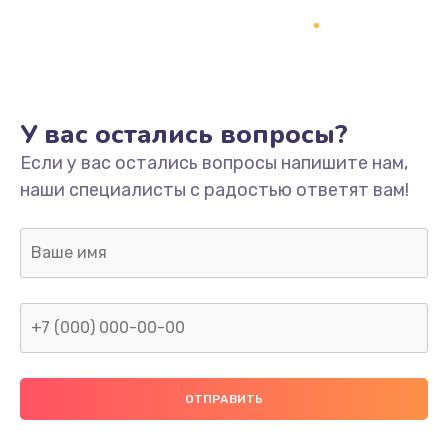
Настройка
600 руб.
Заказать
Ремонт кнопки
У вас остались вопросы?
550 руб.
Если у вас остались вопросы напишите нам,
наши специалисты с радостью ответят вам!
Заказать
Замена шнура питания
370 руб.
Заказать
Замена датчиков
580 руб.
Заказать