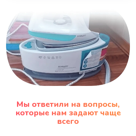
Заказать
Замена вентилятора
970 руб.
Заказать
Замена таймера
1170 руб.
Заказать
Замена реле
Мы ответили на вопросы,
1210 руб.
которые нам задают чаще
Заказать
всего
Замена нагревателя испарителя