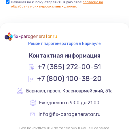
Нажимая на кнопку отправить я даю свое
согласие на
обработку моих персональных данных.
Комплексная чистка
500 руб.
Заказать
fix-parogenerator.ru
Замена дисплея (экрана)
Ремонт парогенераторов в Барнауле
820 руб.
Контактная информация
Заказать
+7 (385) 272-00-51
Ремонт платы электроники
+7 (800) 100-38-20
1400 руб.
Барнаул
,
 просп. Красноармейский, 51а
Заказать
Ежедневно с 9:00 до 21:00
Заправка фреоном
info@fix-parogenerator.ru
2150 руб.
Заказать
Все консультации по телефону в нашем сервисе