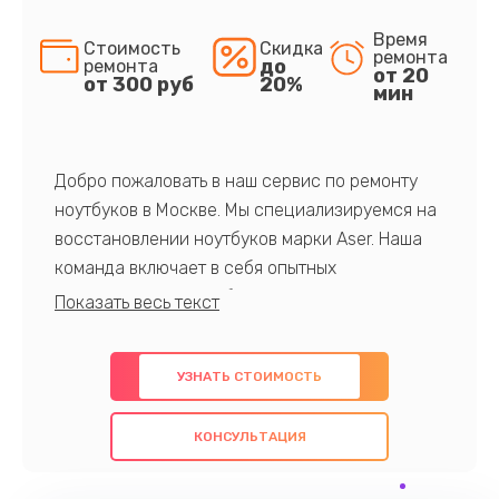
Время
Стоимость
Скидка
ремонта
до
ремонта
от 20
от 300 руб
20%
мин
Добро пожаловать в наш сервис по ремонту
ноутбуков в Москве. Мы специализируемся на
восстановлении ноутбуков марки Aser. Наша
команда включает в себя опытных
профессионалов с обширными знаниями и
многолетним опытом в данной области. Мы
предлагаем быстрый и качественный ремонт с
УЗНАТЬ СТОИМОСТЬ
использованием оригинальных компонентов, а
также гарантируем качество всех
КОНСУЛЬТАЦИЯ
проведенных работ. Наша цель - предоставить
клиентам надежное и профессиональное