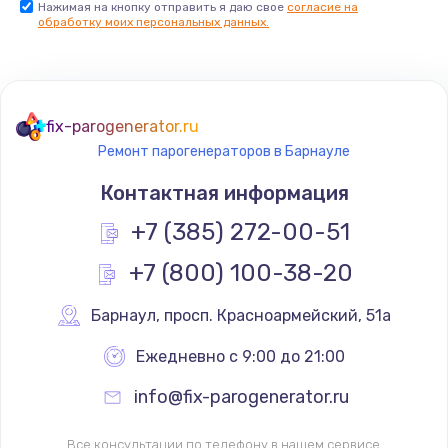
Нажимая на кнопку отправить я даю свое
согласие на
обработку моих персональных данных.
Комплексная чистка
500 руб.
Заказать
fix-parogenerator.ru
Замена дисплея (экрана)
Ремонт парогенераторов в Барнауле
820 руб.
Контактная информация
Заказать
+7 (385) 272-00-51
Ремонт платы электроники
+7 (800) 100-38-20
1400 руб.
Барнаул
,
 просп. Красноармейский, 51а
Заказать
Ежедневно с 9:00 до 21:00
Заправка фреоном
info@fix-parogenerator.ru
2150 руб.
Заказать
Все консультации по телефону в нашем сервисе