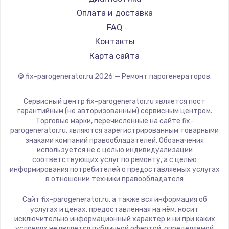
700 руб.
RED solution
Оплата и доставка
Заказать
FAQ
Контакты
Замена термопасты
Карта сайта
550 руб.
© fix-parogenerator.ru
2026
— Ремонт парогенераторов.
Заказать
Сервисный центр fix-parogenerator.ru является пост
Замена оперативной памяти
гарантийным (не авторизованным) сервисным центром.
300 руб.
Торговые марки, перечисленные на сайте fix-
parogenerator.ru, являются зарегистрированным товарными
Заказать
знаками компаний правообладателей. Обозначения
используется не с целью индивидуализации
соответствующих услуг по ремонту, а с целью
Замена микрофона
информирования потребителей о предоставляемых услугах
в отношении техники правообладателя
550 руб.
Заказать
Сайт fix-parogenerator.ru, а также вся информация об
услугах и ценах, предоставленная на нём, носит
исключительно информационный характер и ни при каких
Замена звуковой карты
условиях не является публичной офертой, определяемой