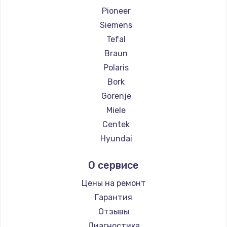
Pioneer
Заказать
Siemens
Ремонт цепей питания
Tefal
2500 руб.
Braun
Polaris
Заказать
Bork
Замена северного моста
Gorenje
Miele
1500 руб.
Centek
Заказать
Hyundai
Hotpoint Ariston
Замена экрана
О сервисе
DELTA
1100 руб.
Silter
Цены на ремонт
Заказать
Chayka
Гарантия
Beko
Отзывы
Замена шлейфа матрицы
Vivitek
Диагностика