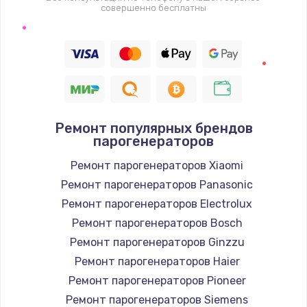
совершенно бесплатны
Замена термодатчика
1360 руб.
Заказать
Восстановление после попадания влаги
Ремонт популярных брендов
960 руб.
парогенераторов
Заказать
Ремонт парогенераторов Xiaomi
Ремонт парогенераторов Panasonic
Ремонт системы охлаждения
Ремонт парогенераторов Electrolux
900 руб.
Ремонт парогенераторов Bosch
Заказать
Ремонт парогенераторов Ginzzu
Ремонт парогенераторов Haier
Ремонт микросхемы Wi-Fi
Ремонт парогенераторов Pioneer
1100 руб.
Ремонт парогенераторов Siemens