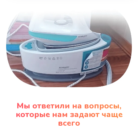
Заказать
Замена вентилятора
970 руб.
Заказать
Замена таймера
1170 руб.
Заказать
Замена реле
Мы ответили на вопросы,
1210 руб.
которые нам задают чаще
Заказать
всего
Замена нагревателя испарителя