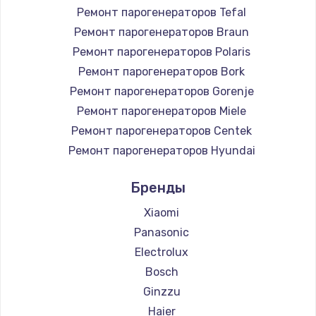
Заказать
Ремонт парогенераторов Tefal
Ремонт парогенераторов Braun
Настройка Wi-Fi
Ремонт парогенераторов Polaris
745 руб.
Ремонт парогенераторов Bork
Заказать
Ремонт парогенераторов Gorenje
Ремонт парогенераторов Miele
Замена вебкамеры
Ремонт парогенераторов Centek
750 руб.
Ремонт парогенераторов Hyundai
Заказать
Ремонт парогенераторов Hotpoint Ariston
Бренды
Ремонт парогенераторов DELTA
Установка драйверов
Ремонт парогенераторов Silter
Xiaomi
350 руб.
Ремонт парогенераторов Chayka
Panasonic
Ремонт парогенераторов Beko
Заказать
Electrolux
Ремонт парогенераторов Vivitek
Bosch
Замена жесткого диска
Ремонт парогенераторов RED solution
Ginzzu
500 руб.
Haier