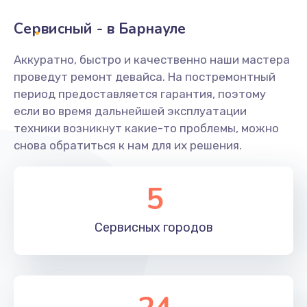
Сервисный - в Барнауле
Замена переходников
1000 руб.
Аккуратно, быстро и качественно наши мастера
проведут ремонт девайса. На постремонтный
Заказать
период предоставляется гарантия, поэтому
если во время дальнейшей эксплуатации
Замена уплотнительных колец
техники возникнут какие-то проблемы, можно
2000 руб.
снова обратиться к нам для их решения.
Заказать
5
Замена помпы
3000 руб.
Сервисных
городов
Заказать
Ремонт гидросистемы
3000 руб.