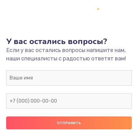
Настройка
600 руб.
Заказать
Ремонт кнопки
У вас остались вопросы?
550 руб.
Если у вас остались вопросы напишите нам,
наши специалисты с радостью ответят вам!
Заказать
Замена шнура питания
370 руб.
Заказать
Замена датчиков
580 руб.
Заказать