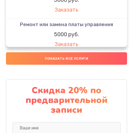
Заказать
Ремонт или замена платы управления
5000 руб.
Заказать
Ремонт или замена термоблока
ПОКАЗАТЬ ВСЕ УСЛУГИ
5000 руб.
Заказать
Скидка 20% по
Ремонт привода варочного блока
предварительной
4000 руб.
записи
Заказать
Чистка устройства