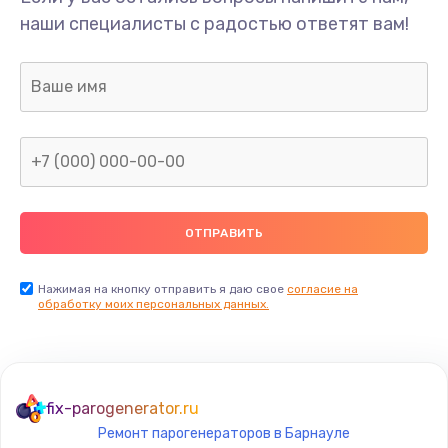
Замена мультиклапана
наши специалисты с радостью ответят вам!
3000 руб.
Заказать
Ремонт двигателя кофемолки
1000 руб.
Заказать
Ремонт помпы
2650 руб.
Заказать
Нажимая на кнопку отправить я даю свое
согласие на
обработку моих персональных данных.
Замена уплотнителя
750 руб.
Заказать
fix-parogenerator.ru
Ремонт парогенераторов в Барнауле
Ремонт платы управления