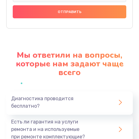
Замена панелей
1250 руб.
Заказать
Ремонт термостата
1600 руб.
Мы ответили на вопросы,
Заказать
которые нам задают чаще
всего
Замена клапана термоблока
1800 руб.
Заказать
Диагностика проводится
бесплатно?
Ремонт датчика воды
1900 руб.
Есть ли гарантия на услуги
Заказать
ремонта и на используемые
при ремонте комплектующие?