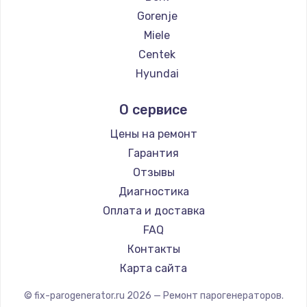
Gorenje
Miele
Centek
Hyundai
Hotpoint Ariston
О сервисе
DELTA
Silter
Цены на ремонт
Chayka
Гарантия
Beko
Отзывы
Vivitek
Диагностика
RED solution
Оплата и доставка
FAQ
Контакты
Карта сайта
© fix-parogenerator.ru
2026
— Ремонт парогенераторов.