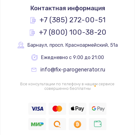
Контактная информация
3500 руб.
Заказать
+7 (385) 272-00-51
+7 (800) 100-38-20
Перепрошивка
3650 руб.
Барнаул
,
 просп. Красноармейский, 51а
Заказать
Ежедневно с 9:00 до 21:00
Замена жерновов
info@fix-parogenerator.ru
2500 руб.
Заказать
Все консультации по телефону в нашем сервисе
совершенно бесплатны
Ремонт дренажного клапана
2300 руб.
Заказать
Полный ремонт заварочного блока