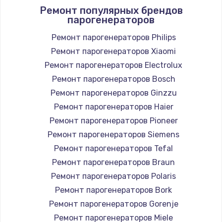
Ремонт популярных брендов
2850 руб.
парогенераторов
Заказать
Ремонт парогенераторов Philips
Ремонт парогенераторов Xiaomi
Ремонт электромагнитного клапана
Ремонт парогенераторов Electrolux
2050 руб.
Ремонт парогенераторов Bosch
Заказать
Ремонт парогенераторов Ginzzu
Ремонт дренажа
Ремонт парогенераторов Haier
2400 руб.
Ремонт парогенераторов Pioneer
Ремонт парогенераторов Siemens
Заказать
Ремонт парогенераторов Tefal
Чистка дренажа
Ремонт парогенераторов Braun
1500 руб.
Ремонт парогенераторов Polaris
Ремонт парогенераторов Bork
Заказать
Ремонт парогенераторов Gorenje
Ремонт электронного узла
Ремонт парогенераторов Miele