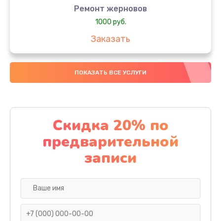
Ремонт жерновов
1000 руб.
Заказать
Замена колец
ПОКАЗАТЬ ВСЕ УСЛУГИ
1250 руб.
Заказать
Замена скобок
Скидка 20% по
1250 руб.
предварительной
Заказать
записи
Замена пластмассовых элементов корпуса
1250 руб.
Заказать