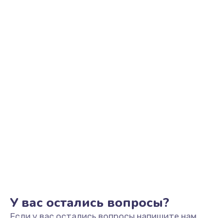
Замена трубок гидравлики
850 руб.
Заказать
Ремонт клапана термоблока
800 руб.
Заказать
Замена двигателя кофемолки
1500 руб.
Заказать
Замена прокладок
1250 руб.
Заказать
У вас остались вопросы?
Если у вас остались вопросы напишите нам,