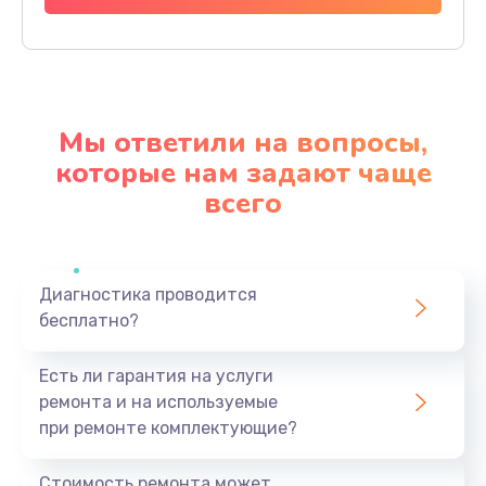
Заказать
Полный ремонт заварочного блока
2800 руб.
Мы ответили на вопросы,
Заказать
которые нам задают чаще
всего
Замена уплотнительных элементов
2400 руб.
Заказать
Диагностика проводится
бесплатно?
Чистка и настройка кофемолки
2000 руб.
Есть ли гарантия на услуги
Заказать
ремонта и на используемые
при ремонте комплектующие?
Ремонт бойлера или замена ТЭНа
2200 руб.
Стоимость ремонта может