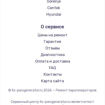
Gorenje
Centek
Hyundai
Hotpoint Ariston
О сервисе
DELTA
Silter
Цены на ремонт
Chayka
Гарантия
Beko
Отзывы
Vivitek
Диагностика
RED solution
Оплата и доставка
FAQ
Контакты
Карта сайта
© fix-parogenerator.ru
2026
— Ремонт парогенераторов.
Сервисный центр fix-parogenerator.ru является пост