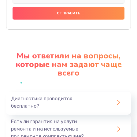
Замена праймера
1000 руб.
Заказать
Ремонт материнской платы
4500 руб.
Мы ответили на вопросы,
Заказать
которые нам задают чаще
всего
Профилактическая чистка
1000 руб.
Заказать
Диагностика проводится
бесплатно?
Прошивка BIOS
1920 руб.
Есть ли гарантия на услуги
Заказать
ремонта и на используемые
при ремонте комплектующие?