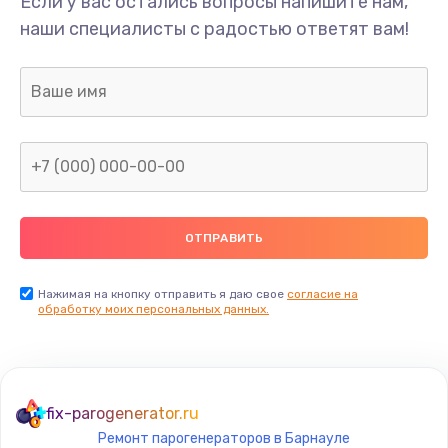
Если у вас остались вопросы напишите нам,
Замена/Pемонт карбюратора
наши специалисты с радостью ответят вам!
1300 руб.
Заказать
Ремонт капиллярной трубки
400 руб.
Заказать
Замена блока питания
1000 руб.
Заказать
Нажимая на кнопку отправить я даю свое
согласие на
обработку моих персональных данных.
Прошивка / разблокировка
900 руб.
Заказать
fix-parogenerator.ru
Ремонт парогенераторов в Барнауле