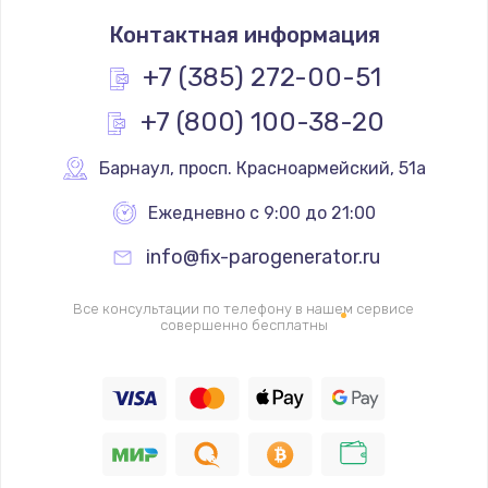
Замена термостата
Контактная информация
1200 руб.
Заказать
+7 (385) 272-00-51
+7 (800) 100-38-20
Замена реле
1000 руб.
Барнаул
,
 просп. Красноармейский, 51а
Заказать
Ежедневно с 9:00 до 21:00
Замена термопредохранителя
info@fix-parogenerator.ru
700 руб.
Заказать
Все консультации по телефону в нашем сервисе
совершенно бесплатны
Замена ТЭНа
2500 руб.
Заказать
Замена шнура