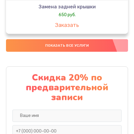
Замена задней крышки
650 руб.
Заказать
Замена аккумулятора
ПОКАЗАТЬ ВСЕ УСЛУГИ
4000 руб.
Заказать
Замена материнской платы
Скидка 20% по
1100 руб.
предварительной
Заказать
записи
Замена масла
750 руб.
Заказать