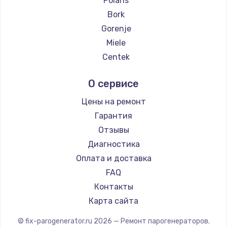
Polaris
Замена температурного датчика
Bork
2500 руб.
Gorenje
Заказать
Miele
Centek
Замена электроконфорки
Hyundai
1300 руб.
О сервисе
Hotpoint Ariston
Заказать
DELTA
Цены на ремонт
Silter
Гарантия
Техобслуживание
Chayka
Отзывы
900 руб.
Beko
Диагностика
Заказать
Vivitek
Оплата и доставка
RED solution
FAQ
Установка / подключение / демонтаж
Контакты
1300 руб.
Карта сайта
Заказать
© fix-parogenerator.ru
2026
— Ремонт парогенераторов.