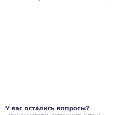
Ремонт цепи питания
2500 руб.
Заказать
Замена видеоадаптера (видеокарты)
1800 руб.
Заказать
Замена, перепайка чипа
1300 руб.
Заказать
Замена HDMI-разъема
650 руб.
Заказать
У вас остались вопросы?