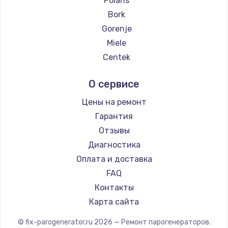
Polaris
Замена температурного датчика
Bork
2500 руб.
Gorenje
Заказать
Miele
Centek
Замена электроконфорки
Hyundai
1300 руб.
О сервисе
Hotpoint Ariston
Заказать
DELTA
Цены на ремонт
Silter
Гарантия
Техобслуживание
Chayka
Отзывы
900 руб.
Beko
Диагностика
Заказать
Vivitek
Оплата и доставка
RED solution
FAQ
Установка / подключение / демонтаж
Контакты
1300 руб.
Карта сайта
Заказать
© fix-parogenerator.ru
2026
— Ремонт парогенераторов.