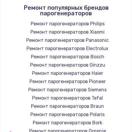
Ремонт популярных брендов
1400 руб.
парогенераторов
Заказать
Ремонт парогенераторов Philips
Ремонт парогенераторов Xiaomi
Замена / ремонт электронного модуля
управления
Ремонт парогенераторов Panasonic
600 руб.
Ремонт парогенераторов Electrolux
Заказать
Ремонт парогенераторов Bosch
Ремонт парогенераторов Ginzzu
Замена конфорки
Ремонт парогенераторов Haier
1100 руб.
Ремонт парогенераторов Pioneer
Заказать
Ремонт парогенераторов Siemens
Ремонт парогенераторов Tefal
Замена платы сенсора
Ремонт парогенераторов Braun
900 руб.
Ремонт парогенераторов Polaris
Заказать
Ремонт парогенераторов Bork
Ремонт парогенераторов Gorenje