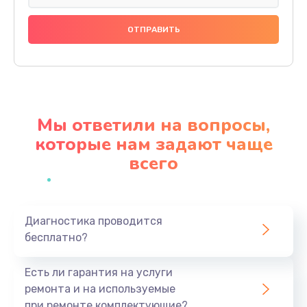
Замена праймера
1000 руб.
Заказать
Ремонт материнской платы
4500 руб.
Мы ответили на вопросы,
Заказать
которые нам задают чаще
всего
Профилактическая чистка
1000 руб.
Заказать
Диагностика проводится
бесплатно?
Прошивка BIOS
1920 руб.
Есть ли гарантия на услуги
Заказать
ремонта и на используемые
при ремонте комплектующие?