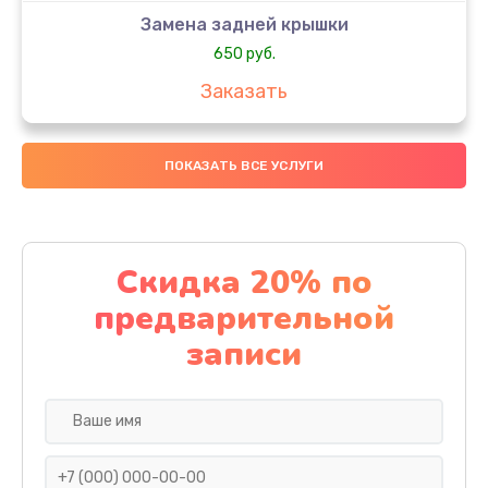
Замена задней крышки
650 руб.
Заказать
Замена аккумулятора
ПОКАЗАТЬ ВСЕ УСЛУГИ
4000 руб.
Заказать
Замена материнской платы
Скидка 20% по
1100 руб.
предварительной
Заказать
записи
Замена масла
750 руб.
Заказать