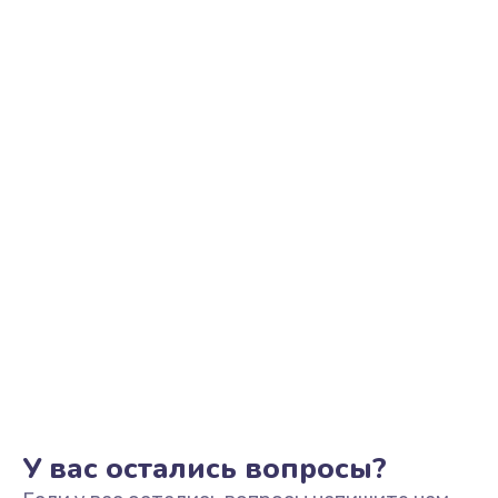
Ремонт цепи питания
2500 руб.
Заказать
Замена видеоадаптера (видеокарты)
1800 руб.
Заказать
Замена, перепайка чипа
1300 руб.
Заказать
Замена HDMI-разъема
650 руб.
Заказать
У вас остались вопросы?