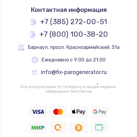
Замена термостата
Контактная информация
1200 руб.
Заказать
+7 (385) 272-00-51
+7 (800) 100-38-20
Замена реле
1000 руб.
Барнаул
,
 просп. Красноармейский, 51а
Заказать
Ежедневно с 9:00 до 21:00
Замена термопредохранителя
info@fix-parogenerator.ru
700 руб.
Заказать
Все консультации по телефону в нашем сервисе
совершенно бесплатны
Замена ТЭНа
2500 руб.
Заказать
Замена шнура