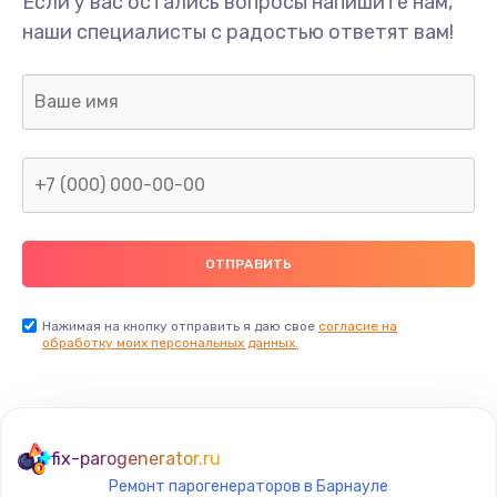
Если у вас остались вопросы напишите нам,
Замена/Pемонт карбюратора
наши специалисты с радостью ответят вам!
1300 руб.
Заказать
Ремонт капиллярной трубки
400 руб.
Заказать
Замена блока питания
1000 руб.
Заказать
Нажимая на кнопку отправить я даю свое
согласие на
обработку моих персональных данных.
Прошивка / разблокировка
900 руб.
Заказать
fix-parogenerator.ru
Ремонт парогенераторов в Барнауле