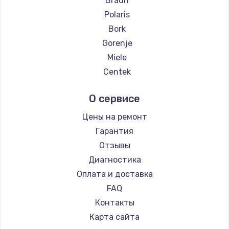
Braun
Polaris
Замена температурного датчика
Bork
2500 руб.
Gorenje
Заказать
Miele
Centek
Замена электроконфорки
Hyundai
1300 руб.
О сервисе
Hotpoint Ariston
Заказать
DELTA
Цены на ремонт
Silter
Гарантия
Техобслуживание
Chayka
Отзывы
900 руб.
Beko
Диагностика
Заказать
Vivitek
Оплата и доставка
RED solution
FAQ
Установка / подключение / демонтаж
Контакты
1300 руб.
Карта сайта
Заказать