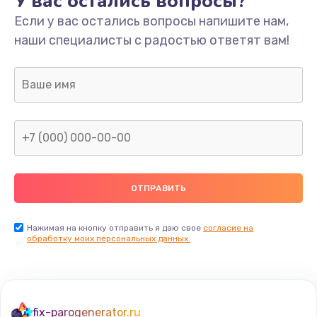
У вас остались вопросы?
Если у вас остались вопросы напишите нам,
Замена/Pемонт карбюратора
наши специалисты с радостью ответят вам!
1300 руб.
Заказать
Ремонт капиллярной трубки
400 руб.
Заказать
Замена блока питания
1000 руб.
Заказать
Нажимая на кнопку отправить я даю свое
согласие на
обработку моих персональных данных.
Прошивка / разблокировка
900 руб.
Заказать
fix-parogenerator.ru