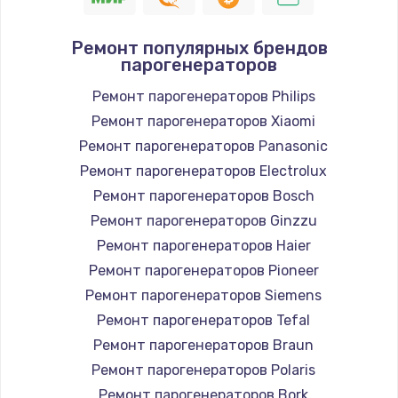
Замена шнура
Ремонт популярных брендов
1400 руб.
парогенераторов
Заказать
Ремонт парогенераторов Philips
Ремонт парогенераторов Xiaomi
Замена / ремонт электронного модуля
управления
Ремонт парогенераторов Panasonic
600 руб.
Ремонт парогенераторов Electrolux
Заказать
Ремонт парогенераторов Bosch
Ремонт парогенераторов Ginzzu
Замена конфорки
Ремонт парогенераторов Haier
1100 руб.
Ремонт парогенераторов Pioneer
Заказать
Ремонт парогенераторов Siemens
Ремонт парогенераторов Tefal
Замена платы сенсора
Ремонт парогенераторов Braun
900 руб.
Ремонт парогенераторов Polaris
Заказать
Ремонт парогенераторов Bork