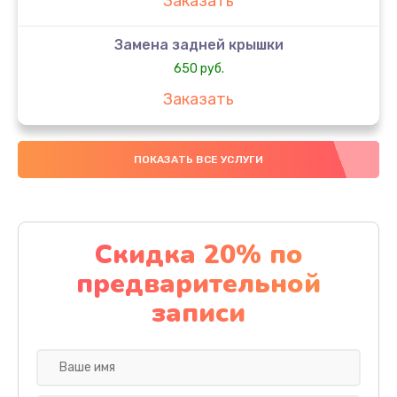
Заказать
Замена задней крышки
650 руб.
Заказать
Замена аккумулятора
ПОКАЗАТЬ ВСЕ УСЛУГИ
4000 руб.
Заказать
Замена материнской платы
Скидка 20% по
1100 руб.
предварительной
Заказать
записи
Замена масла
750 руб.
Заказать