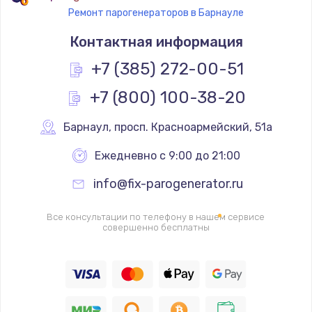
Ремонт парогенераторов в Барнауле
Замена термостата
Контактная информация
1200 руб.
Заказать
+7 (385) 272-00-51
+7 (800) 100-38-20
Замена реле
1000 руб.
Барнаул
,
 просп. Красноармейский, 51а
Заказать
Ежедневно с 9:00 до 21:00
Замена термопредохранителя
info@fix-parogenerator.ru
700 руб.
Заказать
Все консультации по телефону в нашем сервисе
совершенно бесплатны
Замена ТЭНа
2500 руб.
Заказать