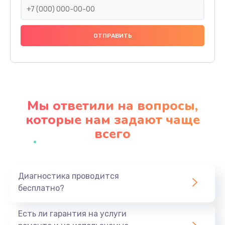
Замена праймера
1000 руб.
Заказать
Ремонт материнской платы
4500 руб.
Мы ответили на вопросы,
Заказать
которые нам задают чаще
всего
Профилактическая чистка
1000 руб.
Заказать
Диагностика проводится
бесплатно?
Прошивка BIOS
1920 руб.
Есть ли гарантия на услуги
Заказать