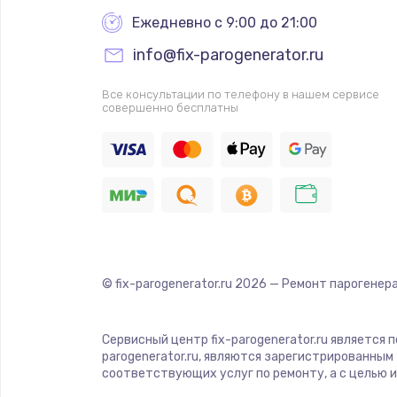
Установка / подключение / дем
Ежедневно с 9:00 до 21:00
info@fix-parogenerator.ru
Прошивка
Все консультации по телефону в нашем сервисе
совершенно бесплатны
Ремонт платы электроники
Комплексная чистка
Замена датчиков
Замена шнура питания
© fix-parogenerator.ru
2026
— Ремонт парогенера
Ремонт кнопки
Сервисный центр fix-parogenerator.ru является
parogenerator.ru, являются зарегистрированны
Настройка
соответствующих услуг по ремонту, а с целью