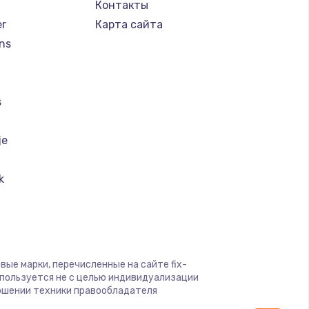
Контакты
ать
er
Карта сайта
ns
ать
ать
s
ать
je
ать
k
ai
ать
ать
a
вые марки, перечисленные на сайте fix-
спользуется не с целью индивидуализации
ать
ошении техники правообладателя
k