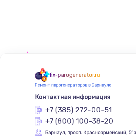
Замена платы сенсора
Замена регулятора режимов ко
Замена сенсорного датчика
Замена сигнальной лампы
Замена системной платы
fix-parogenerator.ru
Ремонт парогенераторов в Барнауле
Замена температурного датчик
Контактная информация
Замена электроконфорки
+7 (385) 272-00-51
+7 (800) 100-38-20
Техобслуживание
Барнаул
,
 просп. Красноармейский, 51