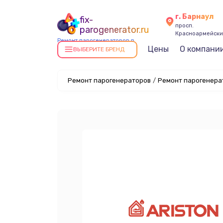
г. Барнаул
fix-
просп.
parogenerator.ru
Красноармейский
Ремонт парогенераторов в
Цены
О компани
Барнауле
ВЫБЕРИТЕ БРЕНД
Ремонт парогенераторов
/
Ремонт парогенерат