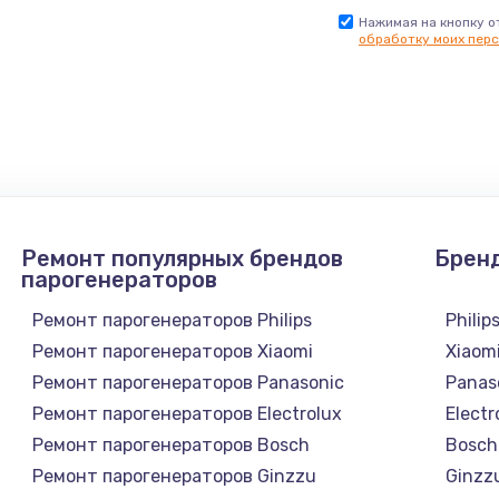
900 руб.
Заказ
Нажимая на кнопку о
обработку моих перс
нфорки
900 руб.
Заказ
1300 руб.
Заказ
1200 руб.
Заказ
Ремонт популярных брендов
Брен
1500 руб.
Заказ
парогенераторов
Ремонт парогенераторов Philips
Philip
а
2500 руб.
Заказ
Ремонт парогенераторов Xiaomi
Xiaom
Ремонт парогенераторов Panasonic
Panas
1300 руб.
Заказ
Ремонт парогенераторов Electrolux
Electr
Ремонт парогенераторов Bosch
Bosch
900 руб.
Заказ
Ремонт парогенераторов Ginzzu
Ginzz
а