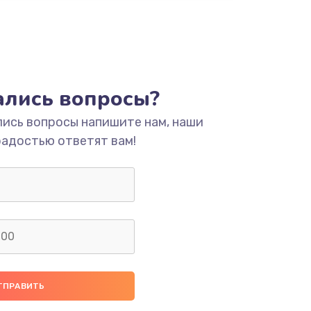
ать
ать
тались вопросы?
ать
лись вопросы напишите нам, наши
радостью ответят вам!
ать
ать
ать
ать