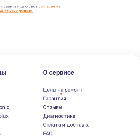
ать
тправить я даю свое
согласие на
ональных данных.
ать
ать
ать
ды
О сервисе
ать
s
Цены на ремонт
ать
i
Гарантия
onic
Отзывы
ать
olux
Диагностика
Оплата и доставка
ать
u
FAQ