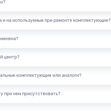
но?
2500 руб.
Заказ
та и на используемые при ремонте комплектующие?
арты)
1800 руб.
Заказ
1300 руб.
Заказ
зменена?
650 руб.
Заказ
й центр?
1300 руб.
Заказ
альные комплектующие или аналоги?
400 руб.
Заказ
1000 руб.
Заказ
у при нем присутствовать?
900 руб.
Заказ