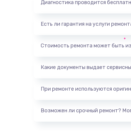
Диагностика проводится бесплат
Ремонт цепи питания
Есть ли гарантия на услуги ремон
Замена видеоадаптера (видеок
Замена, перепайка чипа
Стоимость ремонта может быть и
Замена HDMI-разъема
Какие документы выдает сервисны
Замена/Pемонт карбюратора
При ремонте используются оригин
Ремонт капиллярной трубки
Замена блока питания
Возможен ли срочный ремонт? Мог
Прошивка / разблокировка