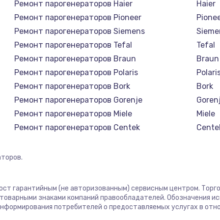
Ремонт парогенераторов Haier
Haier
онтаж
1300 руб.
Заказ
Ремонт парогенераторов Pioneer
Pione
Ремонт парогенераторов Siemens
Sieme
1400 руб.
Заказ
Ремонт парогенераторов Tefal
Tefal
Ремонт парогенераторов Braun
Braun
1400 руб.
Заказ
Ремонт парогенераторов Polaris
Polari
Ремонт парогенераторов Bork
Bork
580 руб.
Заказ
Ремонт парогенераторов Gorenje
Goren
Ремонт парогенераторов Miele
Miele
500 руб.
Заказ
Ремонт парогенераторов Centek
Cente
Ремонт парогенераторов Hyundai
Hyund
1000 руб.
Заказ
Ремонт парогенераторов DELTA
DELTA
торов.
Ремонт парогенераторов Silter
Silter
700 руб.
Заказ
Ремонт парогенераторов Chayka
Chayk
 пост гарантийным (не авторизованным) сервисным центром. Торго
Ремонт парогенераторов Beko
Beko
м товарными знаками компаний правообладателей. Обозначения и
600 руб.
Заказ
 информирования потребителей о предоставляемых услугах в отн
Ремонт парогенераторов Vivitek
Vivite