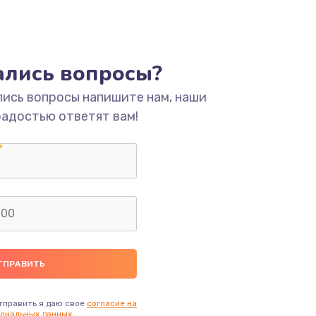
ать
тались вопросы?
ать
лись вопросы напишите нам, наши
радостью ответят вам!
ать
ать
ать
ать
ать
тправить я даю свое
согласие на
ональных данных.