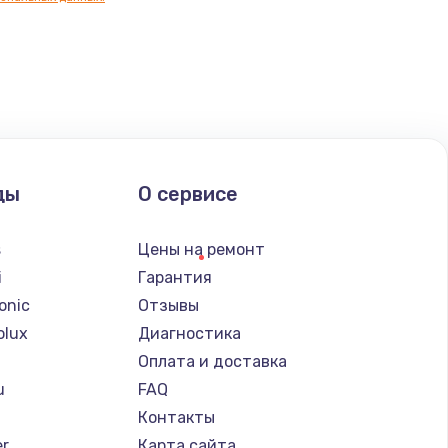
ать
ать
ать
ды
О сервисе
ать
s
Цены на ремонт
ать
i
Гарантия
onic
Отзывы
ать
olux
Диагностика
Оплата и доставка
ать
u
FAQ
Контакты
ать
er
Карта сайта