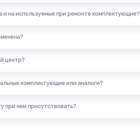
та и на используемые при ремонте комплектующие?
арты)
1800 руб.
Заказ
1300 руб.
Заказ
зменена?
650 руб.
Заказ
й центр?
1300 руб.
Заказ
альные комплектующие или аналоги?
400 руб.
Заказ
1000 руб.
Заказ
у при нем присутствовать?
900 руб.
Заказ
1200 руб.
Заказ