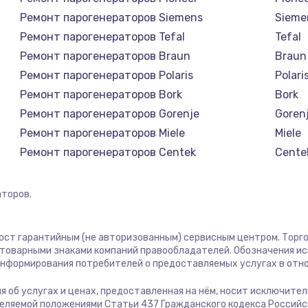
Ремонт парогенераторов Siemens
Sieme
1400 руб.
Заказ
Ремонт парогенераторов Tefal
Tefal
Ремонт парогенераторов Braun
Braun
1400 руб.
Заказ
Ремонт парогенераторов Polaris
Polari
Ремонт парогенераторов Bork
Bork
580 руб.
Заказ
Ремонт парогенераторов Gorenje
Goren
Ремонт парогенераторов Miele
Miele
500 руб.
Заказ
Ремонт парогенераторов Centek
Cente
Ремонт парогенераторов Hyundai
Hyund
1000 руб.
Заказ
Ремонт парогенераторов Hotpoint Ariston
Hotpoi
торов.
Ремонт парогенераторов DELTA
DELTA
700 руб.
Заказ
Ремонт парогенераторов Silter
Silter
 пост гарантийным (не авторизованным) сервисным центром. Торго
Ремонт парогенераторов Chayka
Chayk
м товарными знаками компаний правообладателей. Обозначения и
600 руб.
Заказ
 информирования потребителей о предоставляемых услугах в отн
Ремонт парогенераторов Beko
Beko
Ремонт парогенераторов Vivitek
Vivite
ция об услугах и ценах, предоставленная на нём, носит исключит
850 руб.
Заказ
деляемой положениями Статьи 437 Гражданского кодекса Россий
Ремонт парогенераторов RED solution
RED so