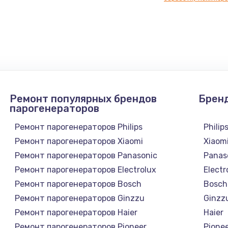
нфорки
900 руб.
Заказ
1300 руб.
Заказ
1200 руб.
Заказ
Ремонт популярных брендов
Брен
1500 руб.
Заказ
парогенераторов
Ремонт парогенераторов Philips
Philip
а
2500 руб.
Заказ
Ремонт парогенераторов Xiaomi
Xiaom
Ремонт парогенераторов Panasonic
Panas
1300 руб.
Заказ
Ремонт парогенераторов Electrolux
Electr
Ремонт парогенераторов Bosch
Bosch
900 руб.
Заказ
Ремонт парогенераторов Ginzzu
Ginzz
а
Ремонт парогенераторов Haier
Haier
онтаж
1300 руб.
Заказ
Ремонт парогенераторов Pioneer
Pione