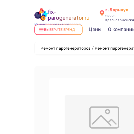
г. Барнаул
fix-
просп.
parogenerator.ru
Красноармейский
Ремонт парогенераторов в
Цены
О компани
Барнауле
ВЫБЕРИТЕ БРЕНД
Ремонт парогенераторов
/
Ремонт парогенерат