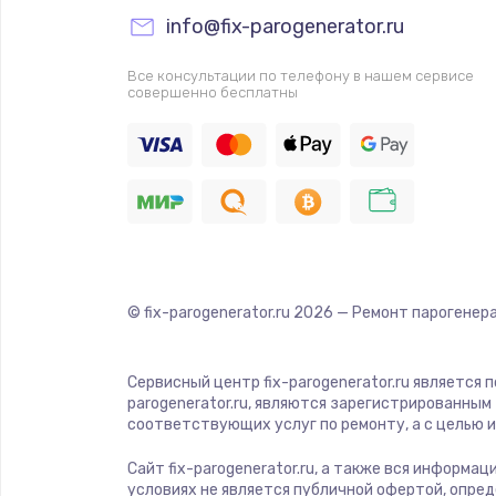
info@fix-parogenerator.ru
Прошивка
Все консультации по телефону в нашем сервисе
совершенно бесплатны
Ремонт платы электроники
Комплексная чистка
Замена датчиков
Замена шнура питания
© fix-parogenerator.ru
2026
— Ремонт парогенера
Ремонт кнопки
Сервисный центр fix-parogenerator.ru является
parogenerator.ru, являются зарегистрированны
Настройка
соответствующих услуг по ремонту, а с целью
Сайт fix-parogenerator.ru, а также вся информа
Ремонт корпуса
условиях не является публичной офертой, опре