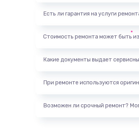
Есть ли гарантия на услуги ремон
Замена видеоадаптера (видеок
Замена, перепайка чипа
Стоимость ремонта может быть и
Замена HDMI-разъема
Какие документы выдает сервисны
Замена/Pемонт карбюратора
При ремонте используются оригин
Ремонт капиллярной трубки
Замена блока питания
Возможен ли срочный ремонт? Мог
Прошивка / разблокировка
Замена термостата