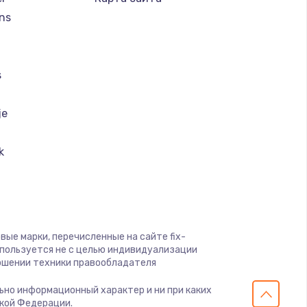
ns
ать
ать
s
ать
je
ать
k
ai
ать
nt Ariston
ать
вые марки, перечисленные на сайте fix-
a
спользуется не с целью индивидуализации
ать
ошении техники правообладателя
k
ельно информационный характер и ни при каких
ать
ской Федерации.
lution