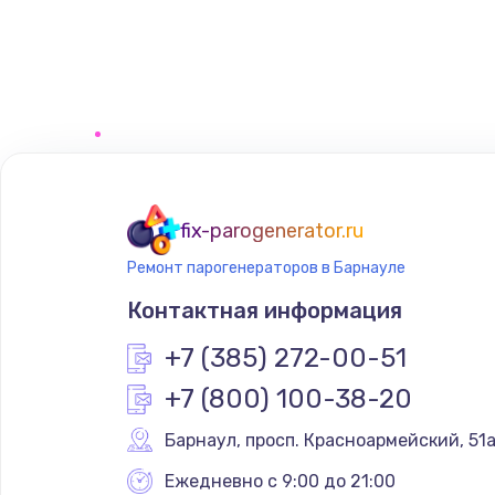
Замена регулятора режимов ко
Замена сенсорного датчика
Замена сигнальной лампы
Замена системной платы
fix-parogenerator.ru
Ремонт парогенераторов в Барнауле
Замена температурного датчик
Контактная информация
Замена электроконфорки
+7 (385) 272-00-51
+7 (800) 100-38-20
Техобслуживание
Барнаул
,
 просп. Красноармейский, 51
Установка / подключение / дем
Ежедневно с 9:00 до 21:00