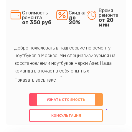
Время
Стоимость
Скидка
ремонта
до
ремонта
от 20
от 350 руб
20%
мин
Добро пожаловать в наш сервис по ремонту
ноутбуков в Москве. Мы специализируемся на
восстановлении ноутбуков марки Aser. Наша
команда включает в себя опытных
профессионалов с обширными знаниями и
многолетним опытом в данной области. Мы
предлагаем быстрый и качественный ремонт с
УЗНАТЬ СТОИМОСТЬ
использованием оригинальных компонентов, а
также гарантируем качество всех
КОНСУЛЬТАЦИЯ
проведенных работ. Наша цель - предоставить
клиентам надежное и профессиональное