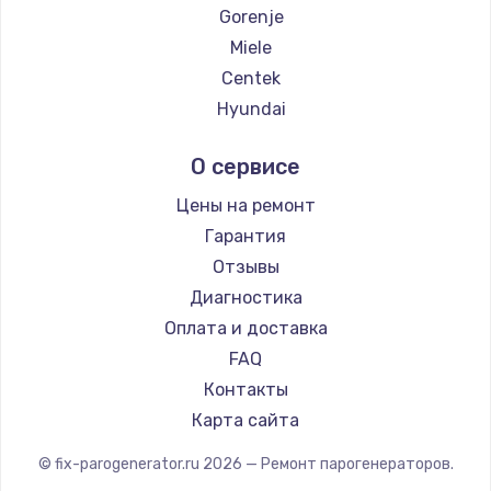
Gorenje
Miele
Centek
Hyundai
Hotpoint Ariston
О сервисе
DELTA
Silter
Цены на ремонт
Chayka
Гарантия
Beko
Отзывы
Vivitek
Диагностика
RED solution
Оплата и доставка
FAQ
Контакты
Карта сайта
© fix-parogenerator.ru
2026
— Ремонт парогенераторов.