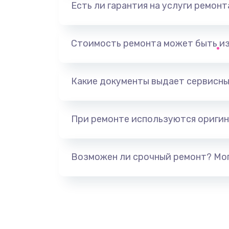
Есть ли гарантия на услуги ремон
Замена видеоадаптера (видеок
Замена, перепайка чипа
Стоимость ремонта может быть и
Замена HDMI-разъема
Какие документы выдает сервисны
Замена/Pемонт карбюратора
При ремонте используются оригин
Ремонт капиллярной трубки
Замена блока питания
Возможен ли срочный ремонт? Мог
Прошивка / разблокировка
Замена термостата