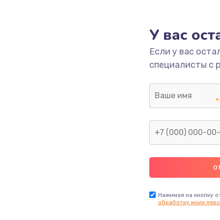
1000 руб.
Заказ
У вас ос
700 руб.
Заказ
Если у вас оста
специалисты с 
2500 руб.
Заказ
1400 руб.
Заказ
модуля
600 руб.
Заказ
1100 руб.
Заказ
900 руб.
Заказ
Нажимая на кнопку о
обработку моих перс
нфорки