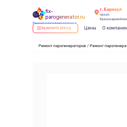
г. Барнаул
fix-
просп.
parogenerator.ru
Красноармейский
Ремонт парогенераторов в
Цены
О компани
Барнауле
ВЫБЕРИТЕ БРЕНД
Ремонт парогенераторов
/
Ремонт парогенерат