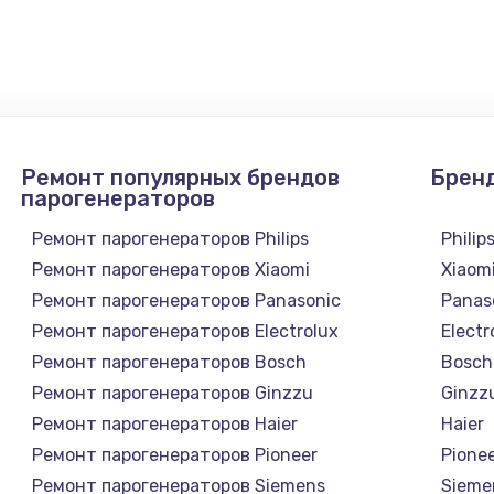
900 руб.
Заказ
1300 руб.
Заказ
1200 руб.
Заказ
Ремонт популярных брендов
Брен
1500 руб.
Заказ
парогенераторов
Ремонт парогенераторов Philips
Philip
а
2500 руб.
Заказ
Ремонт парогенераторов Xiaomi
Xiaom
Ремонт парогенераторов Panasonic
Panas
1300 руб.
Заказ
Ремонт парогенераторов Electrolux
Electr
Ремонт парогенераторов Bosch
Bosch
900 руб.
Заказ
Ремонт парогенераторов Ginzzu
Ginzz
а
Ремонт парогенераторов Haier
Haier
онтаж
1300 руб.
Заказ
Ремонт парогенераторов Pioneer
Pione
Ремонт парогенераторов Siemens
Sieme