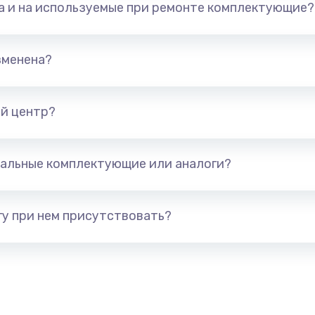
та и на используемые при ремонте комплектующие?
арты)
1800 руб.
Заказ
1300 руб.
Заказ
зменена?
650 руб.
Заказ
й центр?
1300 руб.
Заказ
альные комплектующие или аналоги?
400 руб.
Заказ
1000 руб.
Заказ
у при нем присутствовать?
900 руб.
Заказ
1200 руб.
Заказ