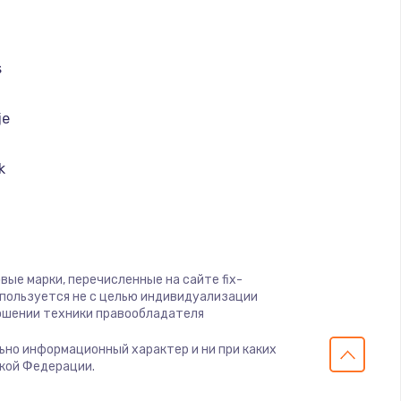
ать
ать
s
ать
je
ать
k
ai
ать
nt Ariston
ать
вые марки, перечисленные на сайте fix-
a
спользуется не с целью индивидуализации
ать
ошении техники правообладателя
k
ельно информационный характер и ни при каких
ать
ской Федерации.
lution