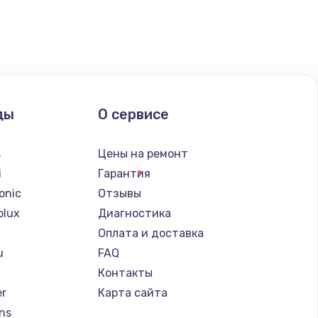
ать
ать
ать
ды
О сервисе
ать
s
Цены на ремонт
ать
i
Гарантия
onic
Отзывы
ать
olux
Диагностика
Оплата и доставка
ать
u
FAQ
Контакты
ать
er
Карта сайта
ns