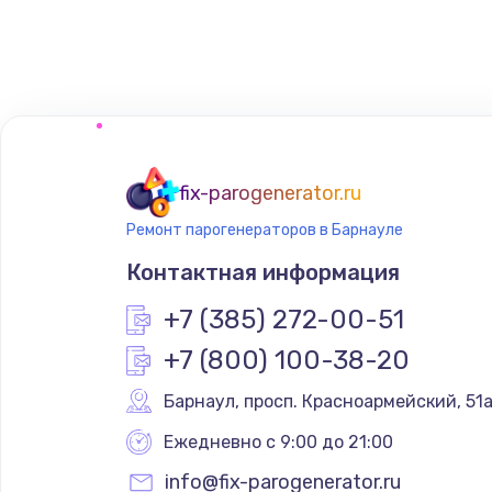
Замена сенсорного датчика
Замена сигнальной лампы
Замена системной платы
fix-parogenerator.ru
Ремонт парогенераторов в Барнауле
Замена температурного датчик
Контактная информация
Замена электроконфорки
+7 (385) 272-00-51
+7 (800) 100-38-20
Техобслуживание
Барнаул
,
 просп. Красноармейский, 51
Установка / подключение / дем
Ежедневно с 9:00 до 21:00
info@fix-parogenerator.ru