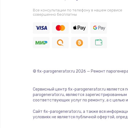
Прошивка
Все консультации по телефону в нашем сервисе
совершенно бесплатны
Ремонт платы электроники
Комплексная чистка
Замена датчиков
Замена шнура питания
© fix-parogenerator.ru
2026
— Ремонт парогенера
Ремонт кнопки
Сервисный центр fix-parogenerator.ru является
parogenerator.ru, являются зарегистрированны
Настройка
соответствующих услуг по ремонту, а с целью
Сайт fix-parogenerator.ru, а также вся информа
Ремонт корпуса
условиях не является публичной офертой, опре