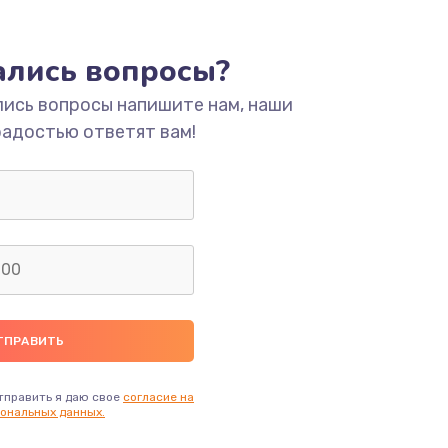
ать
тались вопросы?
ать
лись вопросы напишите нам, наши
радостью ответят вам!
ать
ать
ать
ать
ать
тправить я даю свое
согласие на
ональных данных.