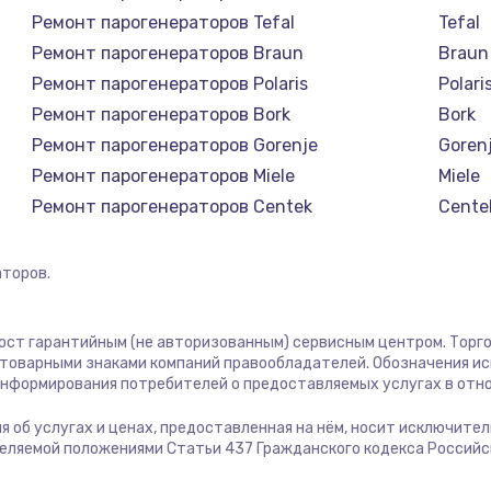
1400 руб.
Заказ
Ремонт парогенераторов Tefal
Tefal
Ремонт парогенераторов Braun
Braun
1400 руб.
Заказ
Ремонт парогенераторов Polaris
Polari
Ремонт парогенераторов Bork
Bork
580 руб.
Заказ
Ремонт парогенераторов Gorenje
Goren
Ремонт парогенераторов Miele
Miele
500 руб.
Заказ
Ремонт парогенераторов Centek
Cente
Ремонт парогенераторов Hyundai
Hyund
1000 руб.
Заказ
Ремонт парогенераторов Hotpoint Ariston
Hotpoi
торов.
Ремонт парогенераторов DELTA
DELTA
700 руб.
Заказ
Ремонт парогенераторов Silter
Silter
 пост гарантийным (не авторизованным) сервисным центром. Торго
Ремонт парогенераторов Chayka
Chayk
м товарными знаками компаний правообладателей. Обозначения и
600 руб.
Заказ
 информирования потребителей о предоставляемых услугах в отн
Ремонт парогенераторов Beko
Beko
Ремонт парогенераторов Vivitek
Vivite
ция об услугах и ценах, предоставленная на нём, носит исключит
850 руб.
Заказ
деляемой положениями Статьи 437 Гражданского кодекса Россий
Ремонт парогенераторов RED solution
RED so