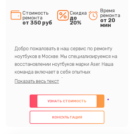
Время
Стоимость
Скидка
ремонта
до
ремонта
от 20
от 350 руб
20%
мин
Добро пожаловать в наш сервис по ремонту
ноутбуков в Москве. Мы специализируемся на
восстановлении ноутбуков марки Aser. Наша
команда включает в себя опытных
профессионалов с обширными знаниями и
многолетним опытом в данной области. Мы
предлагаем быстрый и качественный ремонт с
УЗНАТЬ СТОИМОСТЬ
использованием оригинальных компонентов, а
также гарантируем качество всех
КОНСУЛЬТАЦИЯ
проведенных работ. Наша цель - предоставить
клиентам надежное и профессиональное