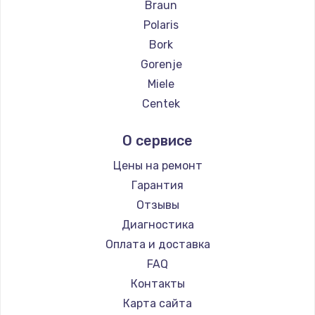
Braun
Polaris
Bork
Gorenje
Miele
Centek
Hyundai
О сервисе
Hotpoint Ariston
Silter
Цены на ремонт
Chayka
Гарантия
Beko
Отзывы
Vivitek
Диагностика
RED solution
Оплата и доставка
FAQ
Контакты
Карта сайта