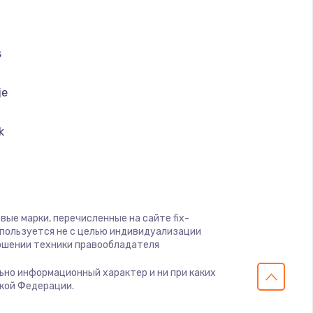
ать
ать
s
ать
je
ать
k
ai
ать
nt Ariston
ать
вые марки, перечисленные на сайте fix-
a
спользуется не с целью индивидуализации
ать
ошении техники правообладателя
k
ельно информационный характер и ни при каких
ать
ской Федерации.
lution