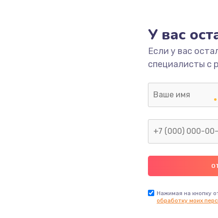
1000 руб.
Заказ
У вас ос
700 руб.
Заказ
Если у вас оста
специалисты с 
2500 руб.
Заказ
1400 руб.
Заказ
модуля
600 руб.
Заказ
1100 руб.
Заказ
900 руб.
Заказ
Нажимая на кнопку о
обработку моих перс
нфорки