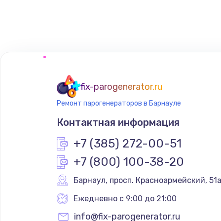
Замена сенсорного датчика
Замена сигнальной лампы
Замена системной платы
fix-parogenerator.ru
Ремонт парогенераторов в Барнауле
Замена температурного датчик
Контактная информация
Замена электроконфорки
+7 (385) 272-00-51
+7 (800) 100-38-20
Техобслуживание
Барнаул
,
 просп. Красноармейский, 51
Установка / подключение / дем
Ежедневно с 9:00 до 21:00
info@fix-parogenerator.ru