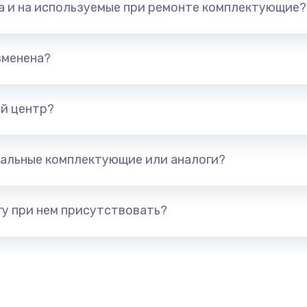
та и на используемые при ремонте комплектующие?
арты)
1800 руб.
Заказ
1300 руб.
Заказ
зменена?
650 руб.
Заказ
й центр?
1300 руб.
Заказ
альные комплектующие или аналоги?
400 руб.
Заказ
1000 руб.
Заказ
у при нем присутствовать?
900 руб.
Заказ
1200 руб.
Заказ