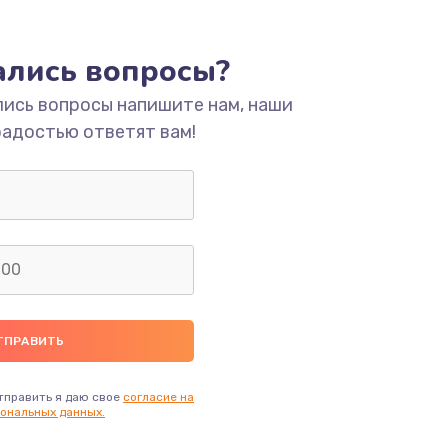
ать
тались вопросы?
ать
лись вопросы напишите нам, наши
радостью ответят вам!
ать
ать
ать
ать
ать
тправить я даю свое
согласие на
ональных данных.