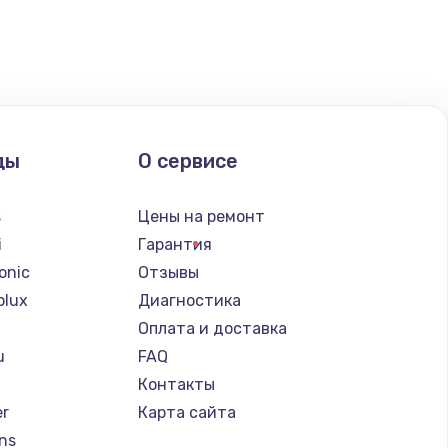
ать
ать
ать
ды
О сервисе
ать
s
Цены на ремонт
ать
i
Гарантия
onic
Отзывы
ать
olux
Диагностика
Оплата и доставка
ать
u
FAQ
Контакты
ать
er
Карта сайта
ns