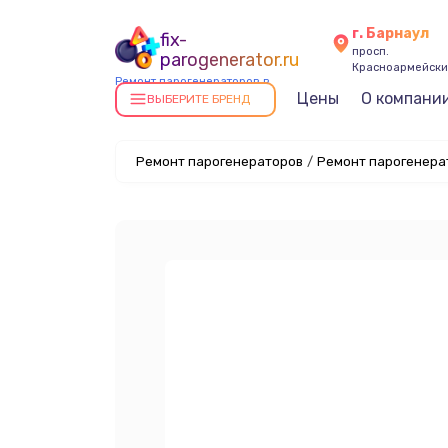
г. Барнаул
fix-
просп.
parogenerator.ru
Красноармейский
Ремонт парогенераторов в
Цены
О компани
Барнауле
ВЫБЕРИТЕ БРЕНД
Ремонт парогенераторов
/
Ремонт парогенерат