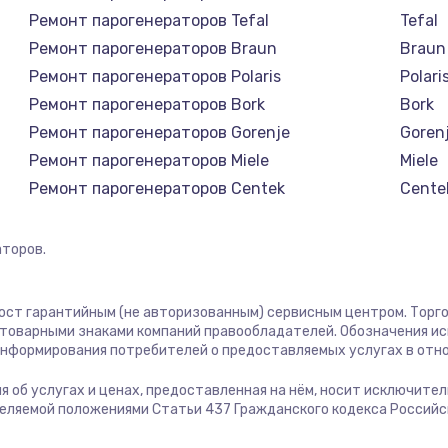
1400 руб.
Заказ
Ремонт парогенераторов Tefal
Tefal
Ремонт парогенераторов Braun
Braun
1400 руб.
Заказ
Ремонт парогенераторов Polaris
Polari
Ремонт парогенераторов Bork
Bork
580 руб.
Заказ
Ремонт парогенераторов Gorenje
Goren
Ремонт парогенераторов Miele
Miele
500 руб.
Заказ
Ремонт парогенераторов Centek
Cente
Ремонт парогенераторов Hyundai
Hyund
1000 руб.
Заказ
Ремонт парогенераторов Hotpoint Ariston
Hotpoi
торов.
Ремонт парогенераторов DELTA
DELTA
700 руб.
Заказ
Ремонт парогенераторов Silter
Silter
 пост гарантийным (не авторизованным) сервисным центром. Торго
Ремонт парогенераторов Chayka
Chayk
м товарными знаками компаний правообладателей. Обозначения и
600 руб.
Заказ
 информирования потребителей о предоставляемых услугах в отн
Ремонт парогенераторов Beko
Beko
Ремонт парогенераторов Vivitek
Vivite
ция об услугах и ценах, предоставленная на нём, носит исключит
850 руб.
Заказ
деляемой положениями Статьи 437 Гражданского кодекса Россий
Ремонт парогенераторов RED solution
RED so