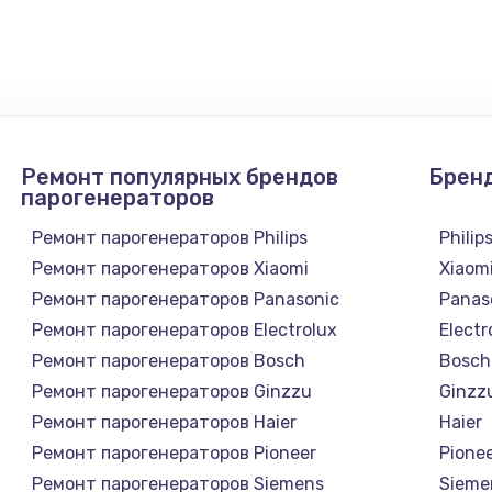
900 руб.
Заказ
1300 руб.
Заказ
1200 руб.
Заказ
Ремонт популярных брендов
Брен
1500 руб.
Заказ
парогенераторов
Ремонт парогенераторов Philips
Philip
а
2500 руб.
Заказ
Ремонт парогенераторов Xiaomi
Xiaom
Ремонт парогенераторов Panasonic
Panas
1300 руб.
Заказ
Ремонт парогенераторов Electrolux
Electr
Ремонт парогенераторов Bosch
Bosch
900 руб.
Заказ
Ремонт парогенераторов Ginzzu
Ginzz
а
Ремонт парогенераторов Haier
Haier
онтаж
1300 руб.
Заказ
Ремонт парогенераторов Pioneer
Pione
Ремонт парогенераторов Siemens
Sieme