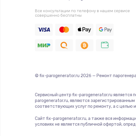
Прошивка
Все консультации по телефону в нашем сервисе
совершенно бесплатны
Ремонт платы электроники
Комплексная чистка
Замена датчиков
Замена шнура питания
© fix-parogenerator.ru
2026
— Ремонт парогенера
Ремонт кнопки
Сервисный центр fix-parogenerator.ru является
parogenerator.ru, являются зарегистрированны
Настройка
соответствующих услуг по ремонту, а с целью
Сайт fix-parogenerator.ru, а также вся информа
Ремонт корпуса
условиях не является публичной офертой, опре