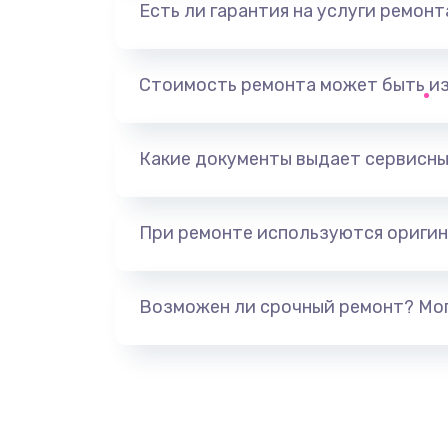
Есть ли гарантия на услуги ремон
Замена видеоадаптера (видеок
Замена, перепайка чипа
Стоимость ремонта может быть и
Замена HDMI-разъема
Какие документы выдает сервисны
Замена/Pемонт карбюратора
При ремонте используются оригин
Ремонт капиллярной трубки
Замена блока питания
Возможен ли срочный ремонт? Мог
Прошивка / разблокировка
Замена термостата