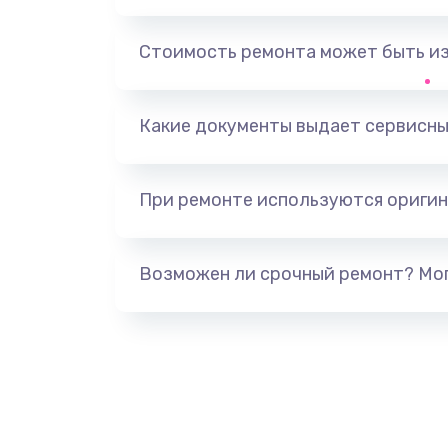
Ремонт автоматических кофема
Стоимость ремонта может быть и
снятием крупноузловых детале
Ремонт автоматических кофема
Какие документы выдает сервисны
снятия крупноузловых деталей
При ремонте используются оригин
Ремонт микровыключателя в ап
Ремонт нового крана пара в апп
Возможен ли срочный ремонт? Мог
Восстановление дисплея на ко
Обслуживание датчика танка во
аппарате