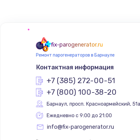
Замена насоса
Замена ТЭНа
fix-parogenerator.ru
Замена шлангов
Ремонт парогенераторов в Барнауле
Контактная информация
Замена двигателя
+7 (385) 272-00-51
Замена блока управления
+7 (800) 100-38-20
Замена термостата
Барнаул
,
 просп. Красноармейский, 51
Ежедневно с 9:00 до 21:00
Ремонт гидросистемы
info@fix-parogenerator.ru
Ремонт кофемолки