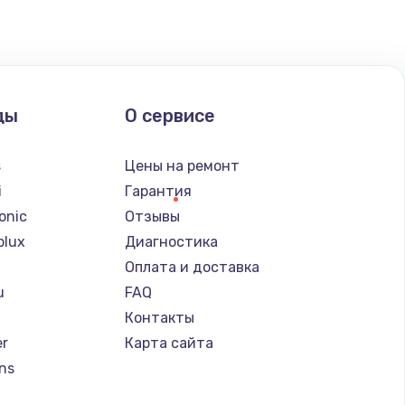
ать
ать
ды
О сервисе
ать
s
Цены на ремонт
i
Гарантия
ать
onic
Отзывы
olux
Диагностика
ать
Оплата и доставка
u
FAQ
ать
Контакты
er
Карта сайта
ать
ns
ать