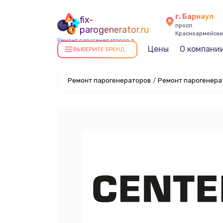
г. Барнаул
fix-
просп.
parogenerator.ru
Красноармейский
Ремонт парогенераторов в
Цены
О компани
Барнауле
ВЫБЕРИТЕ БРЕНД
Ремонт парогенераторов
/
Ремонт парогенерат