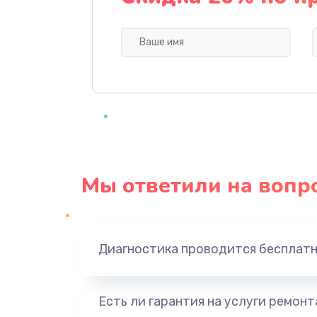
Чистка заварочной группы
Ремонт суперавтоматических 
Ремонт мультиклапана
Ремонт капучинатора
Мы ответили на вопр
Замена редуктора в сборе
Ремонт и замена помпы
Диагностика проводится бесплат
Замена предохранителей
Очистка молочных систем
Есть ли гарантия на услуги ремон