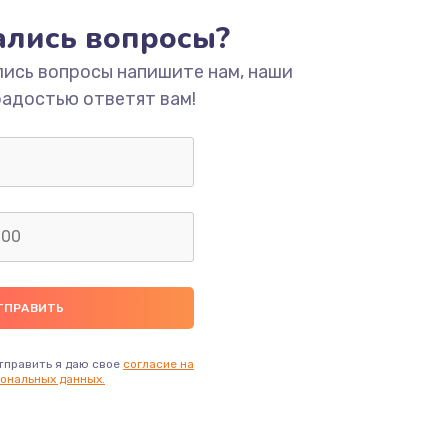
ать
тались вопросы?
ать
лись вопросы напишите нам, наши
радостью ответят вам!
ать
ать
ать
ать
ать
тправить я даю свое
согласие на
ональных данных.
ать