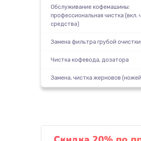
Обслуживание кофемашины:
профессиональная чистка (вкл.
средства)
Замена фильтра грубой очистки
Чистка кофевода, дозатора
Замена, чистка жерновов (ножей
Чистка кофемолки
Замена соединений
Удаление накипи
Скидка 20% по п