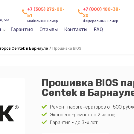
+7 (385) 272-00-
+7 (800) 100-38-
51
20
, 51а
Мобильный номер
Федеральный номер
и
Гарантия
Отзывы
Контакты
FAQ
оров Centek в Барнауле
/
Прошивка BIOS
Прошивка BIOS па
Centek в Барнаул
Ремонт парогенераторов от 500 рубл
Экспресс-ремонт до 2 часов;
Гарантия - до 3-х лет;