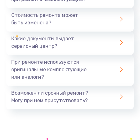
Заказать
Стоимость ремонта может
Полный ремонт заварочного блока
быть изменена?
1500 руб.
Заказать
Какие документы выдает
сервисный центр?
Техническое обслуживание
500 руб.
При ремонте используются
оригинальные комплектующие
Заказать
или аналоги?
Замена насоса
Возможен ли срочный ремонт?
1000 руб.
Могу при нем присутствовать?
Заказать
Ремонт электронных узлов
700 руб.
Заказать