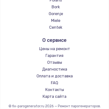
Polaris
Bork
Gorenje
Miele
Centek
Hyundai
О сервисе
Hotpoint Ariston
DELTA
Цены на ремонт
Silter
Гарантия
Chayka
Отзывы
Beko
Диагностика
Vivitek
Оплата и доставка
RED solution
FAQ
Контакты
Карта сайта
© fix-parogenerator.ru
2026
— Ремонт парогенераторов.