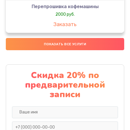
Перепрошивка кофемашины
2000 руб.
Заказать
Ремонт/замена блока помпы
ПОКАЗАТЬ ВСЕ УСЛУГИ
1500 руб.
Заказать
Ремонт/замена блока помола
Скидка 20% по
1500 руб.
предварительной
Заказать
записи
Замена блока узла заварки и замена
уплотнительных колец
1300 руб.
Заказать