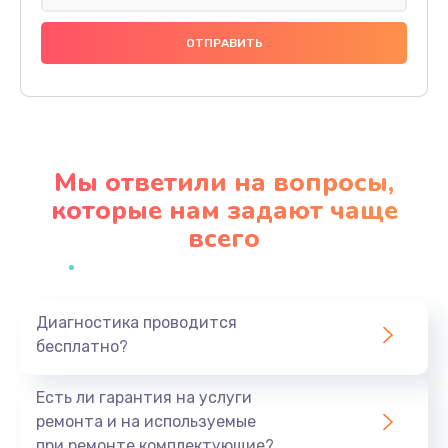
Замена уплотнителей гидравлики кофемашины
1200 руб.
Заказать
Чистка, смазка заварочного блока бытовой
кофемашины
Мы ответили на вопросы,
1100 руб.
которые нам задают чаще
Заказать
всего
Чистка гидросистемы и декальцинация
950 руб.
Диагностика проводится
Заказать
бесплатно?
Диагностика и отладка подачи кофе
Есть ли гарантия на услуги
700 руб.
ремонта и на используемые
при ремонте комплектующие?