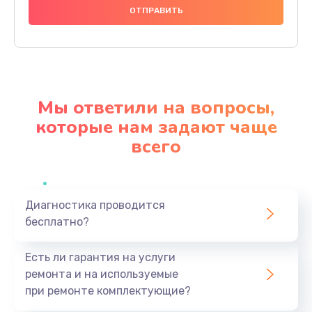
1000 руб.
Заказать
Ремонт материнской платы
4500 руб.
Мы ответили на вопросы,
Заказать
которые нам задают чаще
всего
Профилактическая чистка
1000 руб.
Заказать
Диагностика проводится
бесплатно?
Прошивка BIOS
1920 руб.
Есть ли гарантия на услуги
Заказать
ремонта и на используемые
при ремонте комплектующие?
Замена северного моста