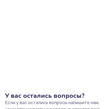
2500 руб.
Заказать
Замена видеоадаптера (видеокарты)
1800 руб.
Заказать
Замена, перепайка чипа
1300 руб.
Заказать
Замена HDMI-разъема
650 руб.
Заказать
У вас остались вопросы?
Если у вас остались вопросы напишите нам,
Замена/Pемонт карбюратора