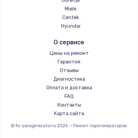
Gorenje
2500 руб.
Miele
Заказать
Centek
Hyundai
Замена электроконфорки
Hotpoint Ariston
1300 руб.
О сервисе
DELTA
Заказать
Silter
Цены на ремонт
Chayka
Гарантия
Техобслуживание
Beko
Отзывы
900 руб.
Vivitek
Диагностика
Заказать
RED solution
Оплата и доставка
FAQ
Установка / подключение / демонтаж
Контакты
1300 руб.
Карта сайта
Заказать
© fix-parogenerator.ru
2026
— Ремонт парогенераторов.
Прошивка