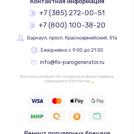
Контактная информация
1200 руб.
Заказать
+7 (385) 272-00-51
+7 (800) 100-38-20
Замена реле
1000 руб.
Барнаул
,
 просп. Красноармейский, 51а
Заказать
Ежедневно с 9:00 до 21:00
Замена термопредохранителя
info@fix-parogenerator.ru
700 руб.
Заказать
Все консультации по телефону в нашем сервисе
совершенно бесплатны
Замена ТЭНа
2500 руб.
Заказать
Замена шнура
Ремонт популярных брендов
1400 руб.