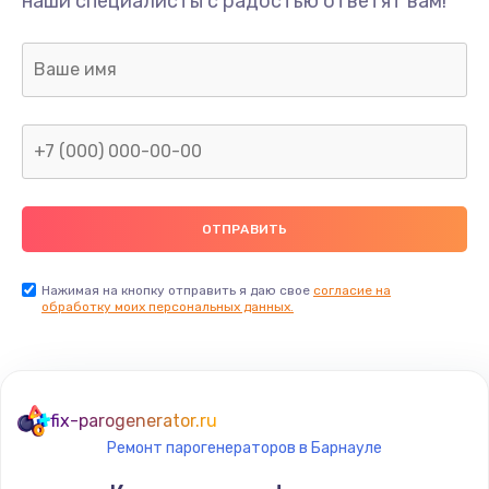
наши специалисты с радостью ответят вам!
1300 руб.
Заказать
Ремонт капиллярной трубки
400 руб.
Заказать
Замена блока питания
1000 руб.
Заказать
Нажимая на кнопку отправить я даю свое
согласие на
обработку моих персональных данных.
Прошивка / разблокировка
900 руб.
Заказать
fix-parogenerator.ru
Ремонт парогенераторов в Барнауле
Замена термостата