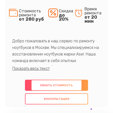
Время
Стоимость
Скидка
ремонта
до
ремонта
от 20
от 280 руб
20%
мин
Добро пожаловать в наш сервис по ремонту
ноутбуков в Москве. Мы специализируемся на
восстановлении ноутбуков марки Aser. Наша
команда включает в себя опытных
профессионалов с обширными знаниями и
многолетним опытом в данной области. Мы
предлагаем быстрый и качественный ремонт с
УЗНАТЬ СТОИМОСТЬ
использованием оригинальных компонентов, а
также гарантируем качество всех
КОНСУЛЬТАЦИЯ
проведенных работ. Наша цель - предоставить
клиентам надежное и профессиональное