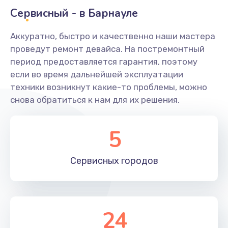
Сервисный - в Барнауле
Замена ТЭНа
Аккуратно, быстро и качественно наши мастера
590 руб.
проведут ремонт девайса. На постремонтный
Заказать
период предоставляется гарантия, поэтому
если во время дальнейшей эксплуатации
Ремонт платы управления
техники возникнут какие-то проблемы, можно
880 руб.
снова обратиться к нам для их решения.
Заказать
5
Чистка от кофейных масел
560 руб.
Сервисных
городов
Заказать
Ремонт электромагнитного клапана
24
600 руб.