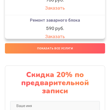
Заказать
Ремонт заварного блока
590 руб.
Заказать
Ремонт микровыключателя кофемашины
ПОКАЗАТЬ ВСЕ УСЛУГИ
580 руб.
Заказать
Скидка 20% по
Ремонт насоса кофемашины
предварительной
520 руб.
записи
Заказать
Очистка кофемашины от накипи