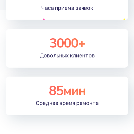
Заказать
Часа приема
заявок
Комплексная профилактика
560 руб.
3000+
Заказать
Ремонт мультиклапана
Довольных
клиентов
600 руб.
Заказать
85мин
Ремонт капучинатора
590 руб.
Среднее время
ремонта
Заказать
Настройка кофемашины
790 руб.