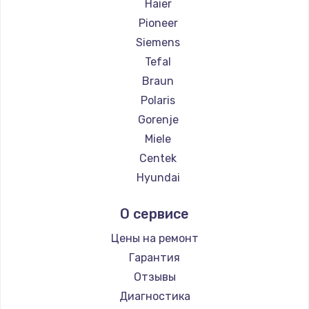
Haier
Pioneer
Siemens
Tefal
Braun
Polaris
Gorenje
Miele
Centek
Hyundai
Hotpoint Ariston
О сервисе
DELTA
Silter
Цены на ремонт
Chayka
Гарантия
Beko
Отзывы
Vivitek
Диагностика