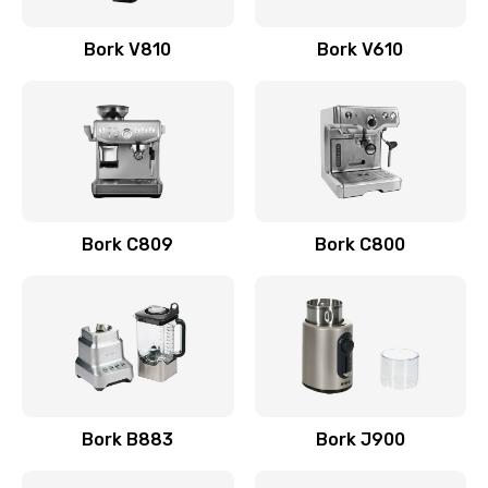
Ремонт помпы
Bork V810
Bork V610
520 руб.
Заказать
Ремонт двигателя кофемолки
580 руб.
Заказать
Bork C809
Bork C800
Ремонт гидросистемы
600 руб.
Заказать
Замена термоблока
690 руб.
Bork B883
Bork J900
Заказать