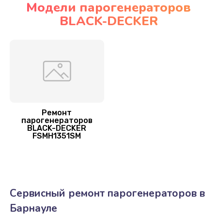
Модели парогенераторов
BLACK-DECKER
Замена нагревательного элемента
900 руб.
Заказать
Замена шнура питания
700 руб.
Заказать
Ремонт
парогенераторов
BLACK-DECKER
Корпусный ремонт (замена резинок, креплений,
FSMH1351SM
кнопок)
500 руб.
Заказать
Сервисный ремонт парогенераторов в
Очистка подошвы утюга
Барнауле
550 руб.