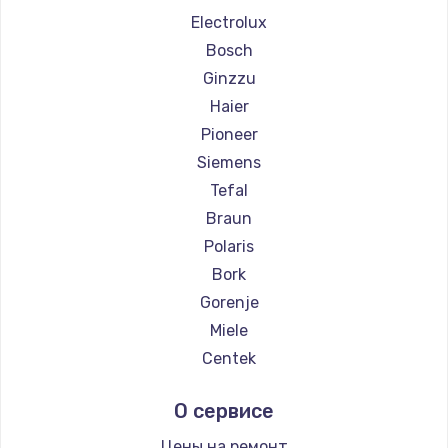
Ремонт парогенераторов Beko
Electrolux
Ремонт парогенераторов Vivitek
Bosch
Ремонт парогенераторов RED solution
Ginzzu
Haier
Pioneer
Siemens
Tefal
Braun
Polaris
Bork
Gorenje
Miele
Centek
Hyundai
О сервисе
Hotpoint Ariston
DELTA
Цены на ремонт