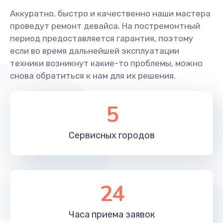
Аккуратно, быстро и качественно наши мастера
Заказать
проведут ремонт девайса. На постремонтный
период предоставляется гарантия, поэтому
Замена пароклапана
если во время дальнейшей эксплуатации
700 руб.
техники возникнут какие-то проблемы, можно
Заказать
снова обратиться к нам для их решения.
Ремонт/замена датчика температуры
5
700 руб.
Заказать
Сервисных
городов
Замена клапана давления
650 руб.
24
Заказать
Профилактическая чистка
Часа приема
заявок