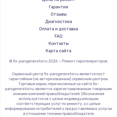
Silter
Гарантия
Chayka
Отзывы
Beko
Диагностика
Vivitek
Оплата и доставка
RED solution
FAQ
Контакты
Карта сайта
© fix-parogenerator.ru
2026
— Ремонт парогенераторов.
Сервисный центр fix-parogenerator.ru является пост
гарантийным (не авторизованным) сервисным центром.
Торговые марки, перечисленные на сайте fix-
parogenerator.ru, являются зарегистрированным товарными
знаками компаний правообладателей. Обозначения
используется не с целью индивидуализации
соответствующих услуг по ремонту, а с целью
информирования потребителей о предоставляемых услугах
в отношении техники правообладателя